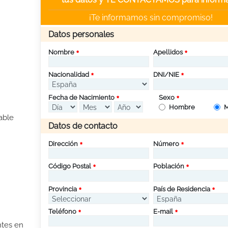
¡Te informamos sin compromiso!
Datos personales
Nombre
Apellidos
Nacionalidad
DNI/NIE
Fecha de Nacimiento
Sexo
Hombre
M
able
Datos de contacto
Dirección
Número
Código Postal
Población
Provincia
País de Residencia
Teléfono
E-mail
ntes en