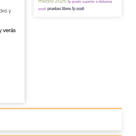
medio 2026
fp grado superior a distancia
o
pruebas libres fp 2026
2026
des y
y verás