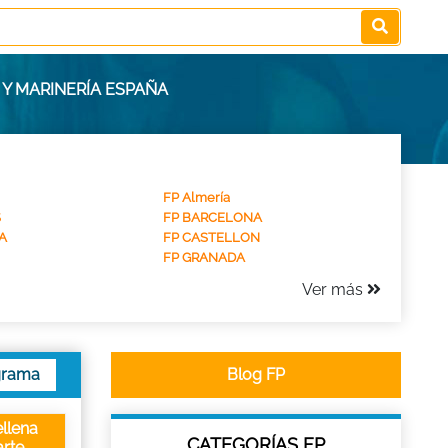
 Y MARINERÍA ESPAÑA
FP Almería
S
FP BARCELONA
A
FP CASTELLON
FP GRANADA
Ver más
grama
Blog FP
llena
CATEGORÍAS FP
rte