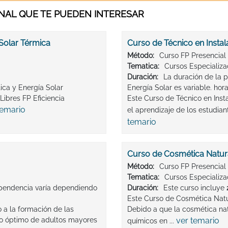
AL QUE TE PUEDEN INTERESAR
 Solar Térmica
Curso de Técnico en Instal
Método:
Curso FP Presencial
Tematica:
Cursos Especializ
Duración:
La duración de la 
ica y Energía Solar
Energía Solar es variable. hor
ibres FP Eficiencia
Este Curso de Técnico en Inst
temario
el aprendizaje de los estudian
temario
Curso de Cosmética Natur
Método:
Curso FP Presencial
Tematica:
Cursos Especializ
ependencia varía dependiendo
Duración:
Este curso incluye
Este Curso de Cosmética Natu
 a la formación de las
Debido a que la cosmética natu
ado óptimo de adultos mayores
ver temario
químicos en ...