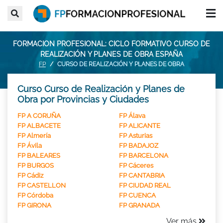
FORMACION PROFESIONAL: CICLO FORMATIVO CURSO DE
REALIZACIÓN Y PLANES DE OBRA ESPAÑA
FP
CURSO DE REALIZACIÓN Y PLANES DE OBRA
Curso Curso de Realización y Planes de
Obra por Provincias y Ciudades
FP A CORUÑA
FP Álava
FP ALBACETE
FP ALICANTE
FP Almería
FP Asturias
FP Ávila
FP BADAJOZ
FP BALEARES
FP BARCELONA
FP BURGOS
FP Cáceres
FP Cádiz
FP CANTABRIA
FP CASTELLON
FP CIUDAD REAL
FP Córdoba
FP CUENCA
FP GIRONA
FP GRANADA
Ver más