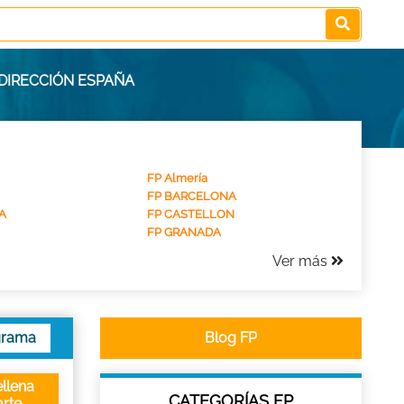
DIRECCIÓN ESPAÑA
FP Almería
FP BARCELONA
A
FP CASTELLON
FP GRANADA
Ver más
grama
Blog FP
llena
CATEGORÍAS FP
rte