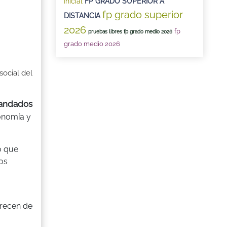
Inicial
FP GRADO SUPERIOR A
fp grado superior
DISTANCIA
2026
fp
pruebas libres fp grado medio 2026
grado medio 2026
social del
mandados
onomía y
o que
os
arecen de