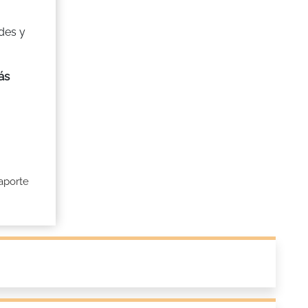
o
des y
ás
saporte