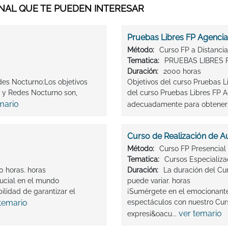
AL QUE TE PUEDEN INTERESAR
Pruebas Libres FP Agencia
Método:
Curso FP a Distancia
Tematica:
PRUEBAS LIBRES 
Duración:
2000 horas
des Nocturno:Los objetivos
Objetivos del curso Pruebas L
 y Redes Nocturno son,
del curso Pruebas Libres FP A
mario
adecuadamente para obtener e
Curso de Realización de A
Método:
Curso FP Presencial
Tematica:
Cursos Especializ
0 horas. horas
Duración:
La duración del Cu
ucial en el mundo
puede variar. horas
ilidad de garantizar el
¡Sumérgete en el emocionante
temario
espectáculos con nuestro Curso
ver temario
expresi&oacu...