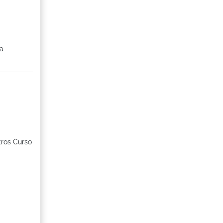
na
tros Curso