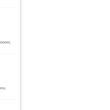
siones,
como