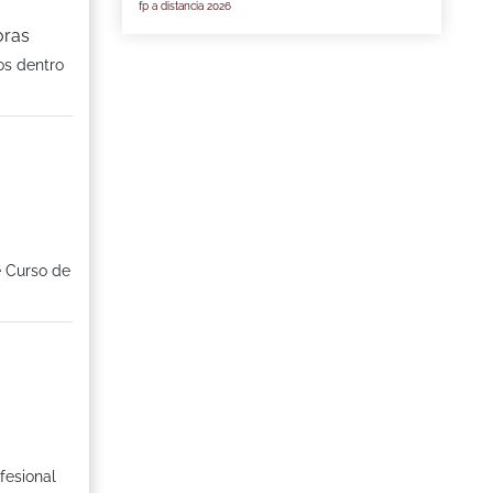
fp a distancia 2026
oras
os dentro
e Curso de
fesional