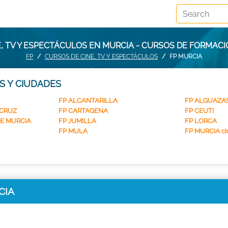
, TV Y ESPECTÁCULOS EN MURCIA - CURSOS DE FORMAC
FP
CURSOS DE CINE, TV Y ESPECTÁCULOS
FP MURCIA
S Y CIUDADES
FP ALCANTARILLA
FP ALGUAZA
 CRUZ
FP CARTAGENA
FP CEUTI
E MURCIA
FP JUMILLA
FP LORCA
FP MULA
FP MURCIA ci
CIA