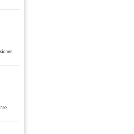
siones,
como