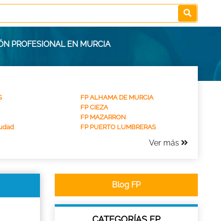
IÓN PROFESIONAL EN MURCIA
S
FP ALHAMA DE MURCIA
FP CIEZA
FP MAZARRON
udad
FP PUERTO LUMBRERAS
Ver más
Blog FP
CATEGORÍAS FP