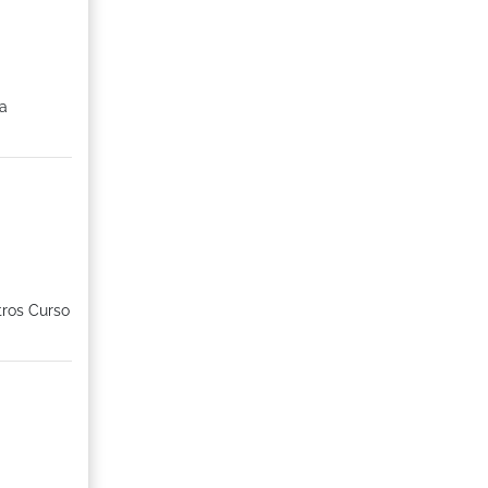
na
tros Curso