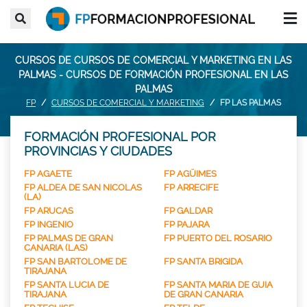
CURSOS DE CURSOS DE COMERCIAL Y MARKETING EN LAS
PALMAS - CURSOS DE FORMACIÓN PROFESIONAL EN LAS
PALMAS
FP
CURSOS DE COMERCIAL Y MARKETING
FP LAS PALMAS
FORMACIÓN PROFESIONAL POR
PROVINCIAS Y CIUDADES
FP AGAETE
FP AGÜIMES
FP ALDEA DE SAN NICOLAS
FP ARRECIFE
(LA)
FP ARUCAS
FP GALDAR
FP INGENIO
FP PAJARA
FP PALMAS DE GRAN
FP PUERTO DEL ROSARIO
CANARIA (LAS)
FP SAN BARTOLOME DE
FP SANTA BRIGIDA
TIRAJANA
FP SANTA LUCIA DE
FP SANTA MARIA DE GUIA
TIRAJANA
DE GRAN CANARIA