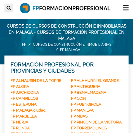
CURSOS DE CURSOS DE CONSTRUCCIÓN E INMOBILIARIAS
EN MALAGA - CURSOS DE FORMACIÓN PROFESIONAL EN
MALAGA
FP
CURSOS DE CONSTRUCCIÓN E INMOBILIARIAS
FP MALAGA
FORMACIÓN PROFESIONAL POR
PROVINCIAS Y CIUDADES
FP ALHAURIN DE LA TORRE
FP ALHAURIN EL GRANDE
FP ALORA
FP ANTEQUERA
FP ARCHIDONA
FP BENALMADENA
FP CAMPILLOS
FP COIN
FP ESTEPONA
FP FUENGIROLA
FP MALAGA ciudad
FP MANILVA
FP MARBELLA
FP MIJAS
FP NERJA
FP RINCON DE LA VICTORIA
FP RONDA
FP TORREMOLINOS