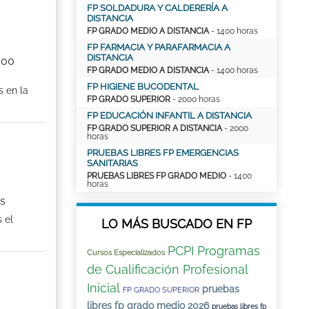
FP SOLDADURA Y CALDERERÍA A
DISTANCIA
FP GRADO MEDIO A DISTANCIA
- 1400 horas
FP FARMACIA Y PARAFARMACIA A
DISTANCIA
500
FP GRADO MEDIO A DISTANCIA
- 1400 horas
FP HIGIENE BUCODENTAL
 en la
FP GRADO SUPERIOR
- 2000 horas
FP EDUCACIÓN INFANTIL A DISTANCIA
FP GRADO SUPERIOR A DISTANCIA
- 2000
horas
PRUEBAS LIBRES FP EMERGENCIAS
SANITARIAS
PRUEBAS LIBRES FP GRADO MEDIO
- 1400
horas
as
 el
LO MÁS BUSCADO EN FP
PCPI Programas
Cursos Especializados
de Cualificación Profesional
Inicial
pruebas
FP GRADO SUPERIOR
libres fp grado medio 2026
pruebas libres fp