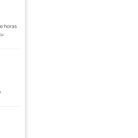
de horas
tu
e