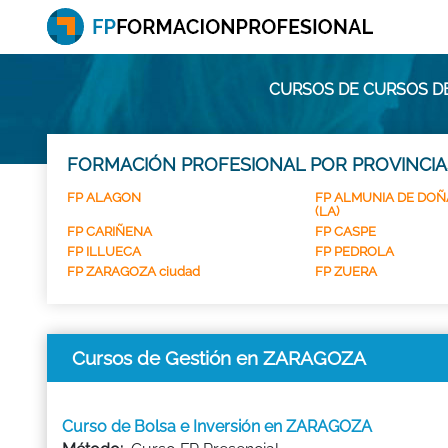
CURSOS DE CURSOS D
FORMACIÓN PROFESIONAL POR PROVINCIA
FP ALAGON
FP ALMUNIA DE DOÑ
(LA)
FP CARIÑENA
FP CASPE
FP ILLUECA
FP PEDROLA
FP ZARAGOZA ciudad
FP ZUERA
Cursos de Gestión en ZARAGOZA
Curso de Bolsa e Inversión en ZARAGOZA