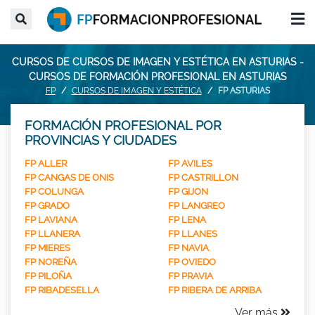
CURSOS DE CURSOS DE IMAGEN Y ESTÉTICA EN ASTURIAS -
CURSOS DE FORMACIÓN PROFESIONAL EN ASTURIAS
FP
CURSOS DE IMAGEN Y ESTÉTICA
FP ASTURIAS
FORMACIÓN PROFESIONAL POR
PROVINCIAS Y CIUDADES
FP ALLER
FP AVILES
FP CANGAS DE ONIS
FP CASTRILLON
FP COLUNGA
FP GIJON
FP GRADO
FP LANGREO
FP LAVIANA
FP LENA
FP LLANERA
FP LLANES
FP MIERES
FP NAVIA
FP NOREÑA
FP OVIEDO
FP PILOÑA
FP PRAVIA
FP RIBADESELLA
FP RIBERA DE ARRIBA
Ver más