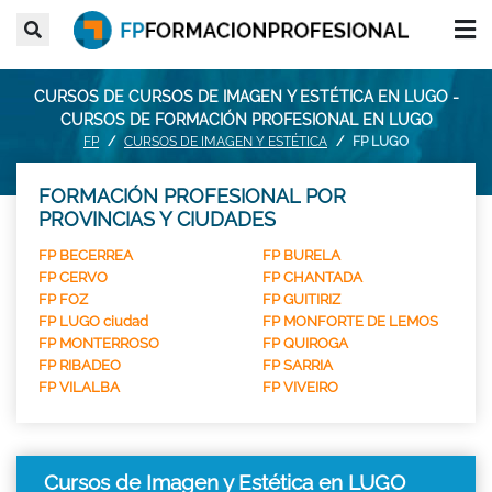
CURSOS DE CURSOS DE IMAGEN Y ESTÉTICA EN LUGO -
CURSOS DE FORMACIÓN PROFESIONAL EN LUGO
FP
CURSOS DE IMAGEN Y ESTÉTICA
FP LUGO
FORMACIÓN PROFESIONAL POR
PROVINCIAS Y CIUDADES
FP BECERREA
FP BURELA
FP CERVO
FP CHANTADA
FP FOZ
FP GUITIRIZ
FP LUGO ciudad
FP MONFORTE DE LEMOS
FP MONTERROSO
FP QUIROGA
FP RIBADEO
FP SARRIA
FP VILALBA
FP VIVEIRO
Cursos de Imagen y Estética en LUGO