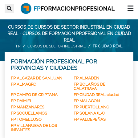
CURSOS DE CURSOS DE SECTOR INDUSTRIAL EN CIUDAD
REAL - CURSOS DE FORMACIÓN PROFESIONAL EN CIUDAD
REAL
FP
CURSOS DE SECTOR INDUSTRIAL
FP CIUDAD REAL
FORMACIÓN PROFESIONAL POR
PROVINCIAS Y CIUDADES
FP ALCAZAR DE SAN JUAN
FP ALMADEN
FP ALMAGRO
FP BOLAÑOS DE
CALATRAVA
FP CAMPO DE CRIPTANA
FP CIUDAD REAL ciudad
FP DAIMIEL
FP MALAGON
FP MANZANARES
FP PUERTOLLANO
FP SOCUELLAMOS
FP SOLANA (LA)
FP TOMELLOSO
FP VALDEPEÑAS
FP VILLANUEVA DE LOS
INFANTES