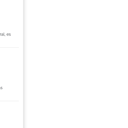
al, es
as