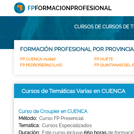
CURSOS DE CURSOS DE T
FORMACIÓN PROFESIONAL POR PROVINCIA
FP CUENCA ciudad
FP HUETE
FP PEDROÑERAS (LAS)
FP QUINTANAR DEL 
Cursos de Temáticas Varias en CUENCA
Curso de Croupier en CUENCA
Método:
Curso FP Presencial
Tematica:
Cursos Especializados
Duración:
Este curso incluye
660 horas
de formació