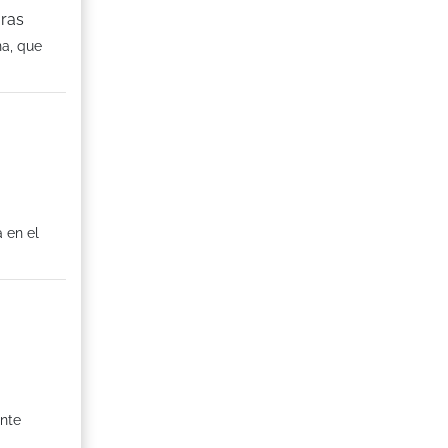
oras
na, que
 en el
ante