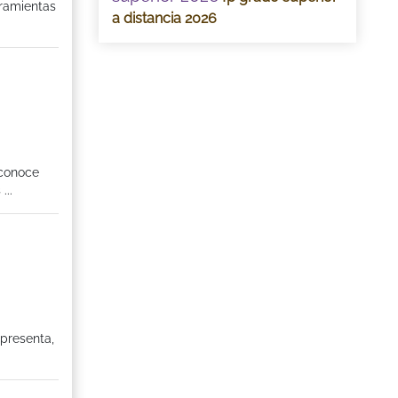
rramientas
a distancia 2026
 conoce
...
epresenta,