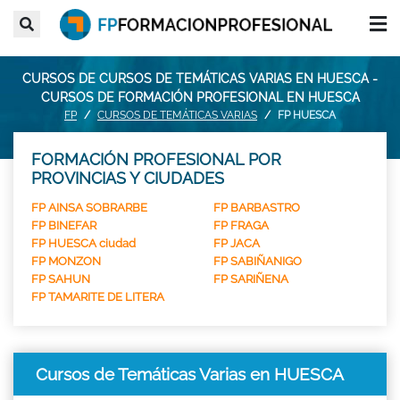
CURSOS DE CURSOS DE TEMÁTICAS VARIAS EN HUESCA -
CURSOS DE FORMACIÓN PROFESIONAL EN HUESCA
FP
CURSOS DE TEMÁTICAS VARIAS
FP HUESCA
FORMACIÓN PROFESIONAL POR
PROVINCIAS Y CIUDADES
FP AINSA SOBRARBE
FP BARBASTRO
FP BINEFAR
FP FRAGA
FP HUESCA ciudad
FP JACA
FP MONZON
FP SABIÑANIGO
FP SAHUN
FP SARIÑENA
FP TAMARITE DE LITERA
Cursos de Temáticas Varias en HUESCA