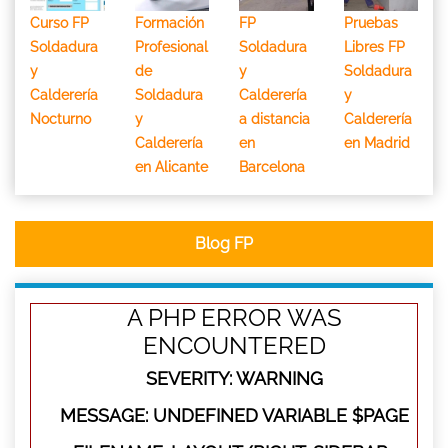
Curso FP
Formación
FP
Pruebas
Soldadura
Profesional
Soldadura
Libres FP
y
de
y
Soldadura
Calderería
Soldadura
Calderería
y
Nocturno
y
a distancia
Calderería
Calderería
en
en Madrid
en Alicante
Barcelona
Blog FP
A PHP ERROR WAS
ENCOUNTERED
SEVERITY: WARNING
MESSAGE: UNDEFINED VARIABLE $PAGE