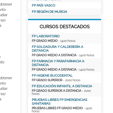
obtener
FP PAÍS VASCO
anto
FP REGIÓN DE MURCIA
udiar
ras)
s
CURSOS DESTACADOS
FP LABORATORIO
FP GRADO MEDIO
- 1400 horas
FP SOLDADURA Y CALDERERÍA A
DISTANCIA
FP GRADO MEDIO A DISTANCIA
- 1400 horas
o
FP FARMACIA Y PARAFARMACIA A
ado
DISTANCIA
FP GRADO MEDIO A DISTANCIA
- 1400 horas
FP HIGIENE BUCODENTAL
obtener
FP GRADO SUPERIOR
- 2000 horas
anto
FP EDUCACIÓN INFANTIL A DISTANCIA
udiar
FP GRADO SUPERIOR A DISTANCIA
- 2000
ras)
horas
s
PRUEBAS LIBRES FP EMERGENCIAS
SANITARIAS
PRUEBAS LIBRES FP GRADO MEDIO
- 1400
horas