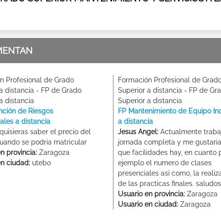
MENTAN
n Profesional de Grado
Formación Profesional de Grad
a distancia - FP de Grado
Superior a distancia - FP de Gr
a distancia
Superior a distancia
nción de Riesgos
FP Mantenimiento de Equipo Ind
ales a distancia
a distancia
quisieras saber el precio del
Jesus Angel:
Actualmente traba
cuando se podria matricular
jornada completa y me gustaria
n provincia:
Zaragoza
que facilidades hay, en cuanto 
en ciudad:
utebo
ejemplo el numero de clases
presenciales asi como, la realiz
de las practicas finales. saludos
Usuario en provincia:
Zaragoza
Usuario en ciudad:
Zaragoza