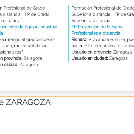
n Profesional de Grado
Formación Profesional de Grad
a distancia - FP de Grado
Superior a distancia - FP de Gr
a distancia
Superior a distancia
nimiento de Equipo Industrial
FP Prevención de Riesgos
ia
Profesionales a distancia
la.rnTengo el grado superior
Richard:
Vivo ahora el suiza, pu
izado, me convalidarian
hacer esta formación a distancia
asignaturas?
Usuario en provincia:
Zaragoza
n provincia:
Zaragoza
Usuario en ciudad:
Zaragoza
en ciudad:
Zaragoza
a de ZARAGOZA