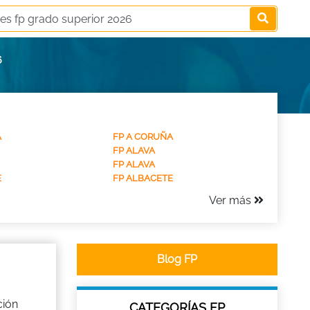
6
A
FP A CORUÑA
FP ALAVA
FP ALAVA
E
FP ALBACETE
Ver más
Blog FP
ción
CATEGORÍAS FP