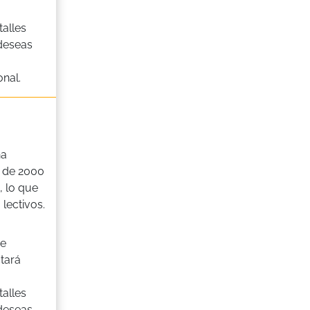
alles
 deseas
nal.
na
 de 2000
 lo que
lectivos.
de
tará
alles
 deseas