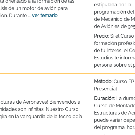
 orientado a la formación de las
estipulada por la
lisis de un motor de avión para
programación del
ión. Durante ...
ver temario
de Mecánico de M
de Avión es de 92
Precio:
Si el Curso
formación profesi
de tu interés, el C
Estudios te inform
persona sobre el p
Método:
Curso FP
Presencial
Duración:
La durac
ucturas de Aeronaves! Bienvenidos a
Curso de Montado
dades son infinitas. Nuestro Curso
Estructuras de A
rá en la vanguardia de la tecnología
puede variar dep
del programa. hor