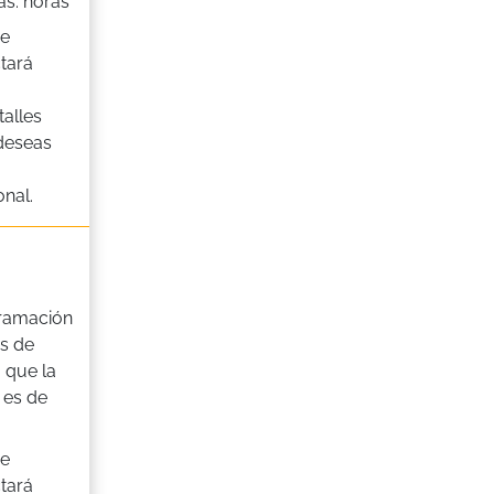
as. horas
de
tará
alles
 deseas
nal.
ramación
s de
 que la
 es de
de
tará