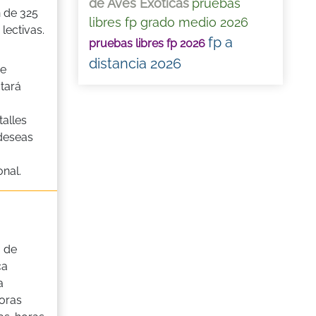
de Aves Exóticas
pruebas
n de 325
libres fp grado medio 2026
lectivas.
fp a
pruebas libres fp 2026
distancia 2026
de
tará
alles
 deseas
nal.
 de
ca
a
oras