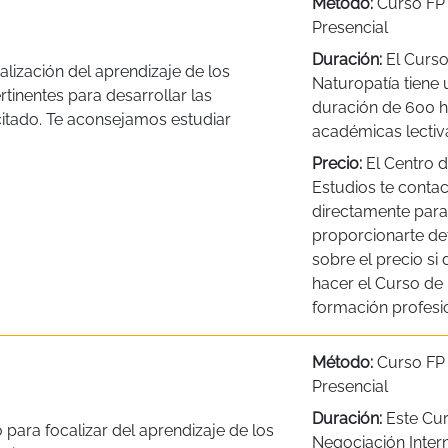
Método:
Curso FP
Presencial
Duración:
El Curso
lización del aprendizaje de los
Naturopatía tiene 
tinentes para desarrollar las
duración de 600 
citado. Te aconsejamos estudiar
académicas lectiv
Precio:
El Centro 
Estudios te contac
directamente para
proporcionarte det
sobre el precio si
hacer el Curso de
formación profesio
Método:
Curso FP
Presencial
Duración:
Este Cur
para focalizar del aprendizaje de los
Negociación Inter