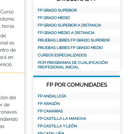
FP GRADO SUPERIOR
 Curso
FP GRADO MEDIO
otores
FP GRADO SUPERIOR A DISTANCIA
5 horas
FP GRADO MEDIO A DISTANCIA
 de
PRUEBAS LIBRES FP GRADO SUPERIOR
onal es
PRUEBAS LIBRES FP GRADO MEDIO
entro de
CURSOS ESPECIALIZADOS
ará en
PCPI PROGRAMAS DE CUALIFICACIÓN
recio.
PROFESIONAL INICIAL
FP POR COMUNIDADES
FP ANDALUCÍA
ión del
FP ARAGÓN
r de
FP CANARIAS
eronaves
endiendo
FP CASTILLA LA MANCHA
as
FP CASTILLA Y LEÓN
FP CATALUÑA