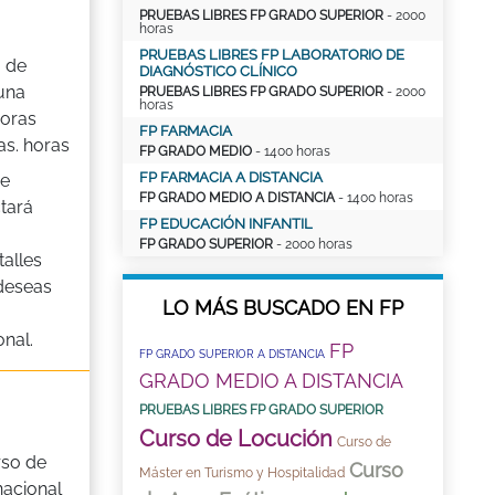
PRUEBAS LIBRES FP GRADO SUPERIOR
- 2000
horas
PRUEBAS LIBRES FP LABORATORIO DE
 de
DIAGNÓSTICO CLÍNICO
una
PRUEBAS LIBRES FP GRADO SUPERIOR
- 2000
horas
horas
FP FARMACIA
as. horas
FP GRADO MEDIO
- 1400 horas
FP FARMACIA A DISTANCIA
de
FP GRADO MEDIO A DISTANCIA
- 1400 horas
tará
FP EDUCACIÓN INFANTIL
FP GRADO SUPERIOR
- 2000 horas
alles
 deseas
LO MÁS BUSCADO EN FP
nal.
FP
FP GRADO SUPERIOR A DISTANCIA
GRADO MEDIO A DISTANCIA
PRUEBAS LIBRES FP GRADO SUPERIOR
Curso de Locución
Curso de
so de
Curso
Máster en Turismo y Hospitalidad
nacional