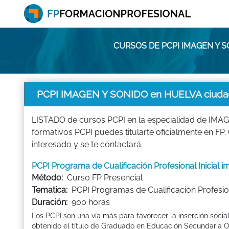
CURSOS DE PCPI IMAGEN Y 
PCPI IMAGEN Y SONIDO en HUELVA ciuda
LISTADO de cursos PCPI en la especialidad de IMAGE
formativos PCPI puedes titularte oficialmente en 
interesado y se te contactará.
PCPI Programa de Cualificación Profesional Inicial
Método:
Curso FP Presencial
Tematica:
PCPI Programas de Cualificación Profesion
Duración:
900 horas
Los PCPI son una vía más para favorecer la inserción socia
obtenido el título de Graduado en Educación Secundaria Ob