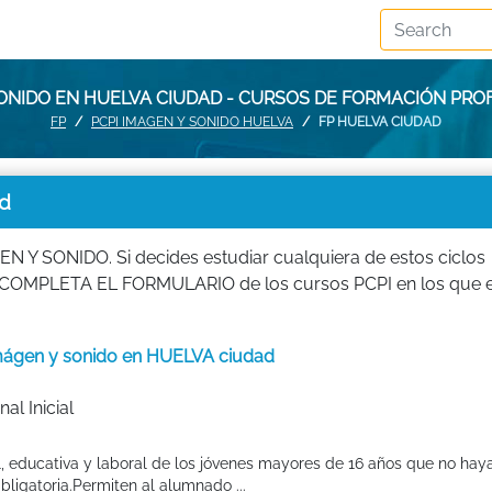
SONIDO EN HUELVA CIUDAD - CURSOS DE FORMACIÓN PRO
FP
PCPI IMAGEN Y SONIDO HUELVA
FP HUELVA CIUDAD
d
N Y SONIDO. Si decides estudiar cualquiera de estos ciclos
FP. COMPLETA EL FORMULARIO de los cursos PCPI en los que 
 imágen y sonido en HUELVA ciudad
al Inicial
l, educativa y laboral de los jóvenes mayores de 16 años que no hay
ligatoria.Permiten al alumnado ...