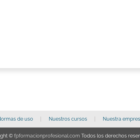
ormas de uso
Nuestros cursos
Nuestra empre
ight ©
fpformacionprofesional.com
Todos los derechos rese