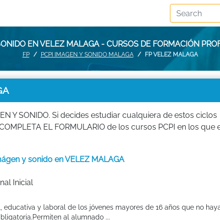
 SONIDO EN VELEZ MALAGA - CURSOS DE FORMACIÓN PRO
FP
PCPI IMAGEN Y SONIDO MALAGA
FP VELEZ MALAGA
GA
N Y SONIDO. Si decides estudiar cualquiera de estos ciclos
FP. COMPLETA EL FORMULARIO de los cursos PCPI en los que 
l imágen y sonido en VELEZ MALAGA
al Inicial
l, educativa y laboral de los jóvenes mayores de 16 años que no hay
ligatoria.Permiten al alumnado ...