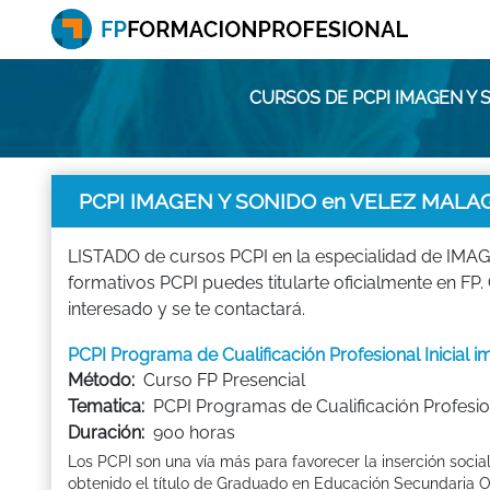
CURSOS DE PCPI IMAGEN Y
PCPI IMAGEN Y SONIDO en VELEZ MALA
LISTADO de cursos PCPI en la especialidad de IMAGE
formativos PCPI puedes titularte oficialmente en 
interesado y se te contactará.
PCPI Programa de Cualificación Profesional Inicia
Método:
Curso FP Presencial
Tematica:
PCPI Programas de Cualificación Profesion
Duración:
900 horas
Los PCPI son una vía más para favorecer la inserción socia
obtenido el título de Graduado en Educación Secundaria Ob