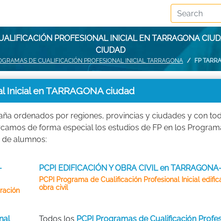
UALIFICACIÓN PROFESIONAL INICIAL EN TARRAGONA CIU
CIUDAD
ROGRAMAS DE CUALIFICACIÓN PROFESIONAL INICIAL TARRAGONA
FP TARR
al Inicial en TARRAGONA ciudad
aña ordenados por regiones, provincias y ciudades y con to
rcamos de forma especial los estudios de FP en los Program
a de alumnos:
-
PCPI EDIFICACIÓN Y OBRA CIVIL en TARRAGONA
PCPI Programa de Cualificación Profesional Inicial edific
obra civil
tración
nal
Todos los
PCPI Programas de Cualificación Profes