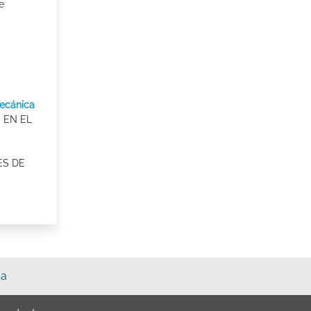
e
mecánica
 EN EL
ES DE
sa