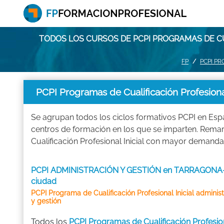
TODOS LOS CURSOS DE PCPI PROGRAMAS DE C
FP
PCPI P
PCPI Programas de Cualificación Profesion
Se agrupan todos los ciclos formativos PCPI en Esp
centros de formación en los que se imparten. Rema
Cualificación Profesional Inicial con mayor demand
PCPI ADMINISTRACIÓN Y GESTIÓN en TARRAGONA
ciudad
PCPI Programa de Cualificación Profesional Inicial adminis
y gestión
Todos los
PCPI Programas de Cualificación Profesio