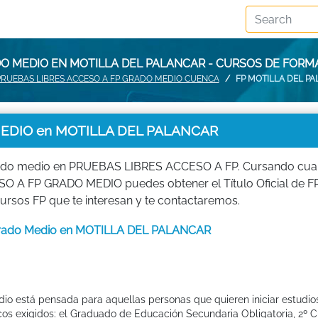
DO MEDIO EN MOTILLA DEL PALANCAR - CURSOS DE FORM
PRUEBAS LIBRES ACCESO A FP GRADO MEDIO CUENCA
FP MOTILLA DEL P
EDIO en MOTILLA DEL PALANCAR
rado medio en PRUEBAS LIBRES ACCESO A FP. Cursando cua
O A FP GRADO MEDIO puedes obtener el Título Oficial de FP
rsos FP que te interesan y te contactaremos.
e Grado Medio en MOTILLA DEL PALANCAR
io está pensada para aquellas personas que quieren iniciar estudio
os exigidos: el Graduado de Educación Secundaria Obligatoria, 2º Cu