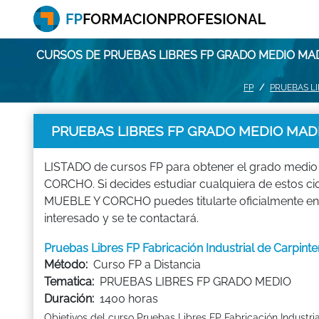
CURSOS DE PRUEBAS LIBRES FP GRADO MEDIO M
FP
PRUEBAS L
PRUEBAS LIBRES FP GRADO MEDIO MAD
LISTADO de cursos FP para obtener el grado med
CORCHO. Si decides estudiar cualquiera de estos
MUEBLE Y CORCHO puedes titularte oficialmente e
interesado y se te contactará.
Pruebas Libres FP Fabricación Industrial de Carpi
Método:
Curso FP a Distancia
Tematica:
PRUEBAS LIBRES FP GRADO MEDIO
Duración:
1400 horas
Objetivos del curso Pruebas Libres FP Fabricación Industr