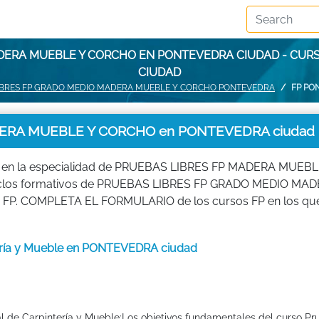
ADERA MUEBLE Y CORCHO EN PONTEVEDRA CIUDAD - CUR
CIUDAD
IBRES FP GRADO MEDIO MADERA MUEBLE Y CORCHO PONTEVEDRA
FP PO
ERA MUEBLE Y CORCHO en PONTEVEDRA ciudad
io en la especialidad de PRUEBAS LIBRES FP MADERA MUEBL
 ciclos formativos de PRUEBAS LIBRES FP GRADO MEDIO MA
n FP. COMPLETA EL FORMULARIO de los cursos FP en los que
ntería y Mueble en PONTEVEDRA ciudad
ial de Carpintería y Mueble:Los objetivos fundamentales del curso P