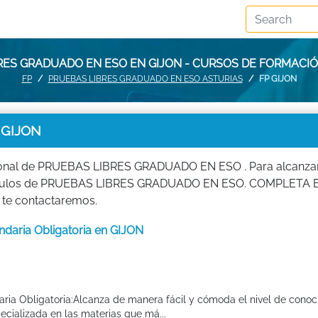
RES GRADUADO EN ESO EN GIJON - CURSOS DE FORMACIÓ
FP
PRUEBAS LIBRES GRADUADO EN ESO ASTURIAS
FP GIJON
 GIJON
ional de PRUEBAS LIBRES GRADUADO EN ESO . Para alcanzar e
s módulos de PRUEBAS LIBRES GRADUADO EN ESO. COMPLETA 
 te contactaremos.
daria Obligatoria en GIJON
ia Obligatoria:Alcanza de manera fácil y cómoda el nivel de conoc
cializada en las materias que má...