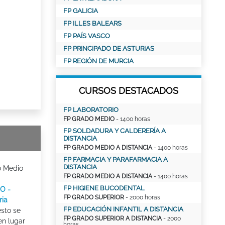
FP GALICIA
FP ILLES BALEARS
FP PAÍS VASCO
FP PRINCIPADO DE ASTURIAS
FP REGIÓN DE MURCIA
CURSOS DESTACADOS
FP LABORATORIO
FP GRADO MEDIO
- 1400 horas
FP SOLDADURA Y CALDERERÍA A
DISTANCIA
FP GRADO MEDIO A DISTANCIA
- 1400 horas
FP FARMACIA Y PARAFARMACIA A
DISTANCIA
o Medio
FP GRADO MEDIO A DISTANCIA
- 1400 horas
FP HIGIENE BUCODENTAL
O -
FP GRADO SUPERIOR
- 2000 horas
ria
FP EDUCACIÓN INFANTIL A DISTANCIA
esto se
FP GRADO SUPERIOR A DISTANCIA
- 2000
en lugar
horas