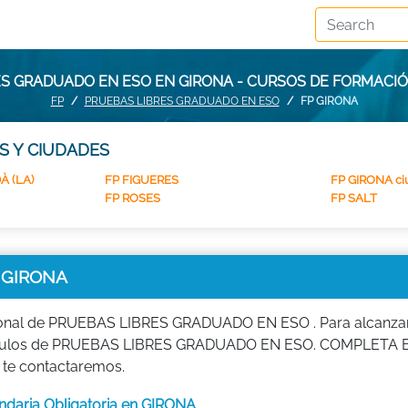
S GRADUADO EN ESO EN GIRONA - CURSOS DE FORMACI
FP
PRUEBAS LIBRES GRADUADO EN ESO
FP GIRONA
S Y CIUDADES
À (LA)
FP FIGUERES
FP GIRONA ci
FP ROSES
FP SALT
 GIRONA
ional de PRUEBAS LIBRES GRADUADO EN ESO . Para alcanzar e
s módulos de PRUEBAS LIBRES GRADUADO EN ESO. COMPLETA 
 te contactaremos.
daria Obligatoria en GIRONA