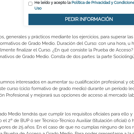
He leído y acepto la
Política de Privacidad y Condicion
Uso
PEDIR INFORMACIÓN
, generales y prácticos mediante los ejercicios, para superar las
Formativos de Grado Medio. Duración del Curso: con una hora, u h
lmente finalizar el Curso. ¿En qué consiste la Prueba de Acceso? 
tivos de Grado Medio. Consta de dos partes: la parte Sociolingüí
lumnos interesados en aumentar su cualificación profesional y ob
este curso (ciclo formativo de grado medio) durante un período lec
ón Profesional y mejorará sus opciones de acceso al mercado lab
do Medio tendrás que cumplir los requisitos oficiales para ello y
l 2º de BUP ó ser Técnico-Técnico Auxiliar (titulación oficial) ó 
yores de 25 años. En el caso de que no cumplas ninguno de los r
 la Prueba de Acceso a Grado Medio. Para poder presentarse a la