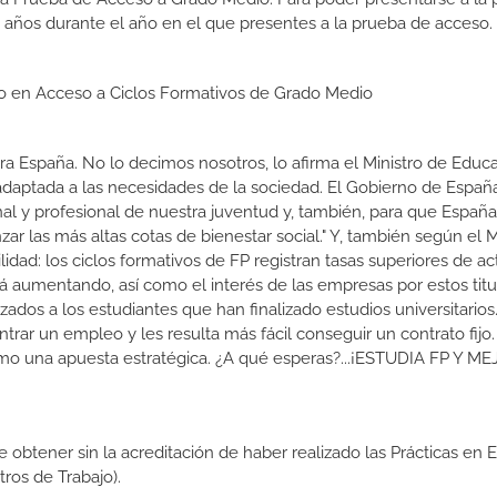
 años durante el año en el que presentes a la prueba de acceso.
dio en Acceso a Ciclos Formativos de Grado Medio
a España. No lo decimos nosotros, lo afirma el Ministro de Educa
 adaptada a las necesidades de la sociedad. El Gobierno de Españ
nal y profesional de nuestra juventud y, también, para que Españ
r las más altas cotas de bienestar social." Y, también según el M
dad: los ciclos formativos de FP registran tasas superiores de ac
 aumentando, así como el interés de las empresas por estos titu
izados a los estudiantes que han finalizado estudios universitario
ar un empleo y les resulta más fácil conseguir un contrato fijo.
como una apuesta estratégica. ¿A qué esperas?...¡ESTUDIA FP Y M
de obtener sin la acreditación de haber realizado las Prácticas en
os de Trabajo).