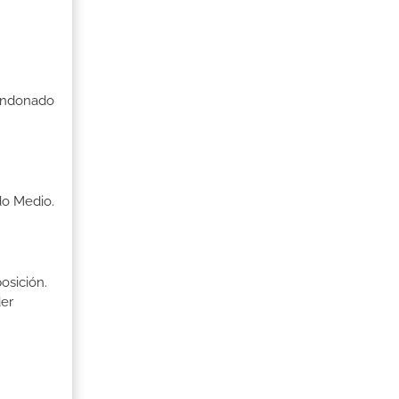
bandonado
do Medio.
osición.
der