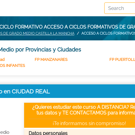
CICLO FORMATIVO ACCESO A CICLOS FORMATIVOS DE GR
OS DE GRADO MEDIO CASTILLA LA MANCHA
ACCESO A CICLOS FORMATIVO
Medio por Provincias y Ciudades
dad
FP MANZANARES
FP PUERTOL
LOS INFANTES
dio en CIUDAD REAL
¿Quieres estudiar este curso A DISTANCIA? Re
tus datos y TE CONTACTAMOS para informa
¡Te informamos sin compromiso!
Medio
Datos personales