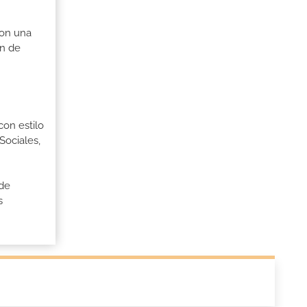
con una
an de
con estilo
Sociales,
 de
s