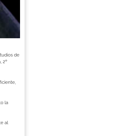
tudios de
, 2º
iciente,
o la
te al