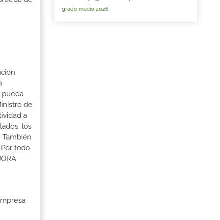
grado medio 2026
ción:
a
a pueda
inistro de
tividad a
lados: los
s. También
 Por todo
EJORA
 Empresa