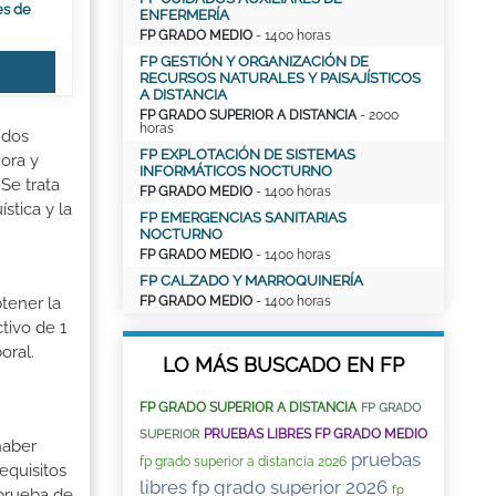
es de
ENFERMERÍA
FP GRADO MEDIO
- 1400 horas
FP GESTIÓN Y ORGANIZACIÓN DE
RECURSOS NATURALES Y PAISAJÍSTICOS
A DISTANCIA
FP GRADO SUPERIOR A DISTANCIA
- 2000
horas
 dos
FP EXPLOTACIÓN DE SISTEMAS
ora y
INFORMÁTICOS NOCTURNO
Se trata
FP GRADO MEDIO
- 1400 horas
stica y la
FP EMERGENCIAS SANITARIAS
NOCTURNO
FP GRADO MEDIO
- 1400 horas
FP CALZADO Y MARROQUINERÍA
FP GRADO MEDIO
- 1400 horas
tener la
tivo de 1
oral.
LO MÁS BUSCADO EN FP
FP GRADO SUPERIOR A DISTANCIA
FP GRADO
PRUEBAS LIBRES FP GRADO MEDIO
SUPERIOR
haber
pruebas
fp grado superior a distancia 2026
equisitos
libres fp grado superior 2026
fp
 prueba de