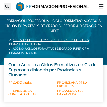
FORMACION PROFESIONAL: CICLO FORMATIVO ACCESO A
CICLOS FORMATIVOS DE GRADO SUPERIOR A DISTANCIA EN
CADIZ
FP
ACCESO A CICLOS FORMATIVOS DE GRADO SUPERIOR A
DISTANCIA ANDALUCÍA
ACCESO A CICLOS FORMATIVOS DE GRADO SUPERIOR A
DISTANCIA EN CADIZ
Curso Acceso a Ciclos Formativos de Grado
Superior a distancia por Provincias y
Ciudades
FP CADIZ ciudad
FP CHICLANA DE LA
FRONTERA
FP LINEA DE LA
FP SANLUCAR DE
CONCEPCION (LA)
BARRAMEDA