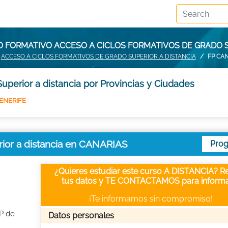
O FORMATIVO ACCESO A CICLOS FORMATIVOS DE GRADO S
ACCESO A CICLOS FORMATIVOS DE GRADO SUPERIOR A DISTANCIA
FP CA
uperior a distancia por Provincias y Ciudades
ENERIFE
rior a distancia en CANARIAS
Pro
¿Quieres estudiar este curso A DISTANCIA? Re
tus datos y TE CONTACTAMOS para informa
¡Te informamos sin compromiso!
FP de
Datos personales