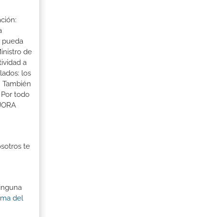
ción:
a
a pueda
inistro de
tividad a
lados: los
s. También
 Por todo
EJORA
osotros te
ninguna
ama del