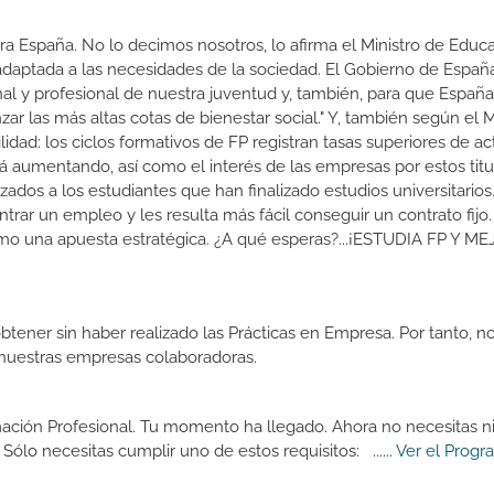
a España. No lo decimos nosotros, lo afirma el Ministro de Educa
 adaptada a las necesidades de la sociedad. El Gobierno de Españ
nal y profesional de nuestra juventud y, también, para que Españ
r las más altas cotas de bienestar social." Y, también según el M
dad: los ciclos formativos de FP registran tasas superiores de ac
 aumentando, así como el interés de las empresas por estos titu
izados a los estudiantes que han finalizado estudios universitario
ar un empleo y les resulta más fácil conseguir un contrato fijo.
como una apuesta estratégica. ¿A qué esperas?...¡ESTUDIA FP Y M
btener sin haber realizado las Prácticas en Empresa. Por tanto, n
n nuestras empresas colaboradoras.
mación Profesional. Tu momento ha llegado. Ahora no necesitas 
Sólo necesitas cumplir uno de estos requisitos: ......
Ver el Progr