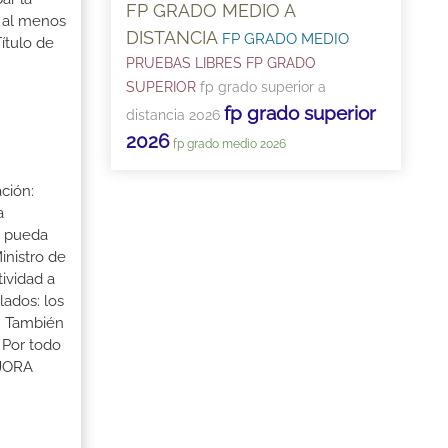
FP GRADO MEDIO A
r al menos
DISTANCIA
FP GRADO MEDIO
ítulo de
PRUEBAS LIBRES FP GRADO
SUPERIOR
fp grado superior a
fp grado superior
distancia 2026
2026
fp grado medio 2026
ción:
a
a pueda
inistro de
tividad a
lados: los
s. También
 Por todo
EJORA