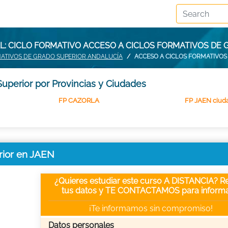
: CICLO FORMATIVO ACCESO A CICLOS FORMATIVOS DE 
MATIVOS DE GRADO SUPERIOR ANDALUCÍA
ACCESO A CICLOS FORMATIVOS
uperior por Provincias y Ciudades
FP CAZORLA
FP JAEN ciud
rior en JAEN
¿Quieres estudiar este curso A DISTANCIA? Re
tus datos y TE CONTACTAMOS para informa
¡Te informamos sin compromiso!
Datos personales