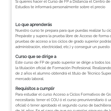
Si quieres hacer el Curso de FP a Distancia el Centro de
Estudios te informará personalmente sobre el precio
Lo que aprenderás
Nuestro curso te prepara para que puedas realizar tu cic
Prepárate y supera la prueba libre de Acceso de forma c
pruebas de acceso a los ciclos de grado superior podrás 
administración, electricidad, etc.) y conseguir un puesto
Curso que se dirige a
Este curso de FP de grado superior se dirige a todos lo
la titulación oficial de Formación Profesional. Realizand
de 2 años el alumno obtendrá el título de Técnico Supe
mercado laboral.
Requisitos a cumplir
Para estudiar el curso Acceso a Ciclos Formativos de Gra
necesitarás: tener el COU ó el curso preuniversitario ó un
oficial) ó tener aprobado el segundo curso de bachille
de 25 años. En el caso de que no cumplas ninguno de los