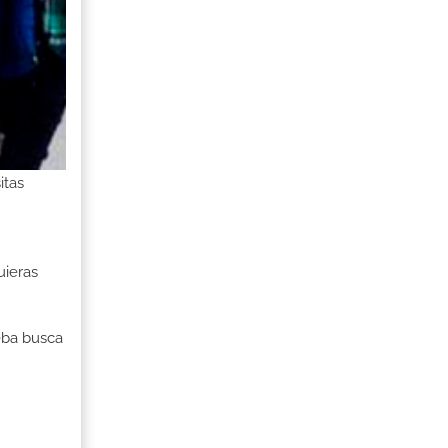
itas
uieras
ueba busca