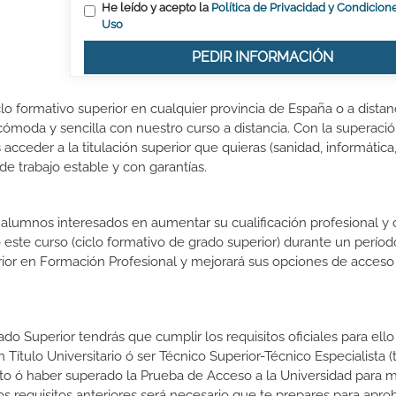
He leído y acepto la
Política de Privacidad y Condicion
Uso
PEDIR INFORMACIÓN
lo formativo superior en cualquier provincia de España o a distanc
ómoda y sencilla con nuestro curso a distancia. Con la superació
acceder a la titulación superior que quieras (sanidad, informática
 de trabajo estable y con garantías.
s alumnos interesados en aumentar su cualificación profesional y
o este curso (ciclo formativo de grado superior) durante un períod
rior en Formación Profesional y mejorará sus opciones de acceso 
do Superior tendrás que cumplir los requisitos oficiales para ello
 Título Universitario ó ser Técnico Superior-Técnico Especialista (t
rato ó haber superado la Prueba de Acceso a la Universidad para 
 requisitos anteriores será necesario que te prepares para aprob