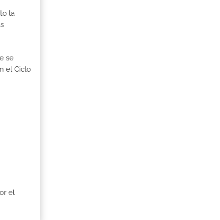
to la
as
ue se
n el Ciclo
or el