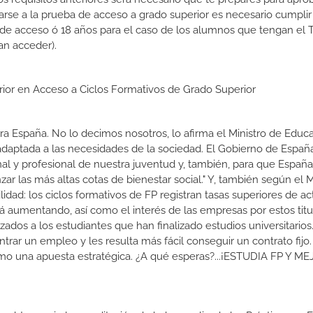
rse a la prueba de acceso a grado superior es necesario cumpli
 de acceso ó 18 años para el caso de los alumnos que tengan el T
an acceder).
erior en Acceso a Ciclos Formativos de Grado Superior
a España. No lo decimos nosotros, lo afirma el Ministro de Educa
 adaptada a las necesidades de la sociedad. El Gobierno de Españ
nal y profesional de nuestra juventud y, también, para que Españ
r las más altas cotas de bienestar social." Y, también según el M
dad: los ciclos formativos de FP registran tasas superiores de ac
 aumentando, así como el interés de las empresas por estos titu
izados a los estudiantes que han finalizado estudios universitario
ar un empleo y les resulta más fácil conseguir un contrato fijo.
como una apuesta estratégica. ¿A qué esperas?...¡ESTUDIA FP Y M