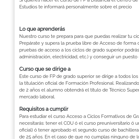
Si quieres hacer el Curso de FP a Distancia el Centro de
Estudios te informará personalmente sobre el precio
Lo que aprenderás
Nuestro curso te prepara para que puedas realizar tu cic
Prepárate y supera la prueba libre de Acceso de forma c
pruebas de acceso a los ciclos de grado superior podrás 
administración, electricidad, etc.) y conseguir un puesto
Curso que se dirige a
Este curso de FP de grado superior se dirige a todos lo
la titulación oficial de Formación Profesional. Realizand
de 2 años el alumno obtendrá el título de Técnico Supe
mercado laboral.
Requisitos a cumplir
Para estudiar el curso Acceso a Ciclos Formativos de Gra
necesitarás: tener el COU ó el curso preuniversitario ó un
oficial) ó tener aprobado el segundo curso de bachille
de 25 años. En el caso de que no cumplas ninguno de los