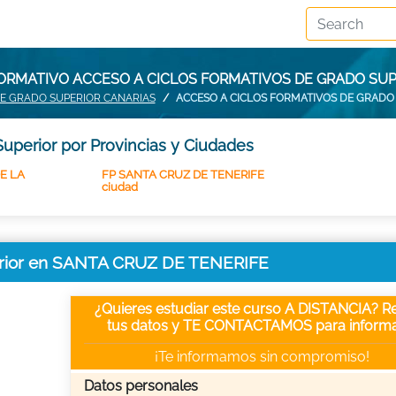
ORMATIVO ACCESO A CICLOS FORMATIVOS DE GRADO SUP
DE GRADO SUPERIOR CANARIAS
ACCESO A CICLOS FORMATIVOS DE GRADO 
uperior por Provincias y Ciudades
E LA
FP SANTA CRUZ DE TENERIFE
ciudad
perior en SANTA CRUZ DE TENERIFE
¿Quieres estudiar este curso A DISTANCIA? Re
tus datos y TE CONTACTAMOS para informa
¡Te informamos sin compromiso!
Datos personales