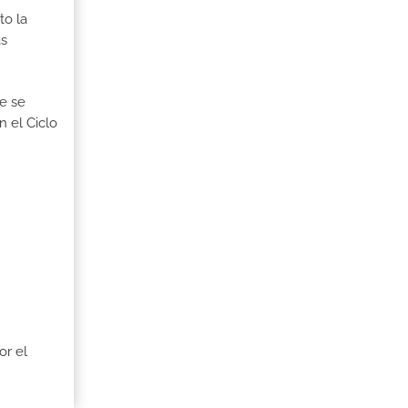
to la
as
ue se
n el Ciclo
or el