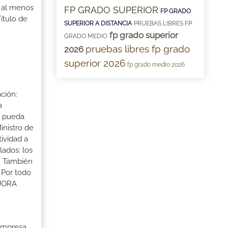
r al menos
FP GRADO SUPERIOR
FP GRADO
ítulo de
SUPERIOR A DISTANCIA
PRUEBAS LIBRES FP
fp grado superior
GRADO MEDIO
pruebas libres fp grado
2026
superior 2026
fp grado medio 2026
ción:
a
a pueda
inistro de
tividad a
lados: los
s. También
 Por todo
EJORA
 Empresa