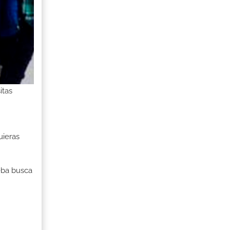
itas
uieras
ueba busca