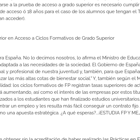
rse a la prueba de acceso a grado superior es necesario cumpli
 de acceso ó 18 años para el caso de los alumnos que tengan el T
an acceder).
erior en Acceso a Ciclos Formativos de Grado Superior
a España. No lo decimos nosotros, lo afirma el Ministro de Educa
 adaptada a las necesidades de la sociedad. El Gobierno de Españ
nal y profesional de nuestra juventud y, también, para que Españ
r las más altas cotas de bienestar social." Y, también según el M
dad: los ciclos formativos de FP registran tasas superiores de ac
 aumentando, así como el interés de las empresas por estos titu
izados a los estudiantes que han finalizado estudios universitario
ar un empleo y les resulta más fácil conseguir un contrato fijo.
como una apuesta estratégica. ¿A qué esperas?...¡ESTUDIA FP Y M
de obtener sin la acreditación de haber realizado las Prácticas en