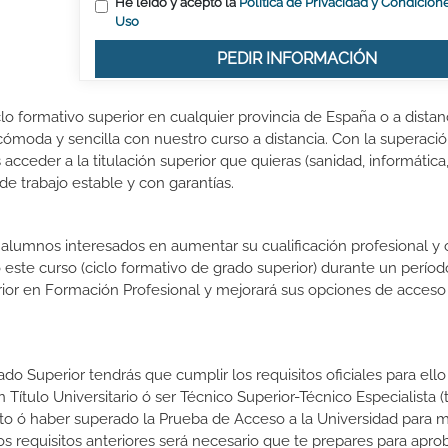
He leído y acepto la
Política de Privacidad y Condicion
Uso
PEDIR INFORMACIÓN
lo formativo superior en cualquier provincia de España o a distanc
ómoda y sencilla con nuestro curso a distancia. Con la superació
acceder a la titulación superior que quieras (sanidad, informática
 de trabajo estable y con garantías.
s alumnos interesados en aumentar su cualificación profesional y
o este curso (ciclo formativo de grado superior) durante un períod
rior en Formación Profesional y mejorará sus opciones de acceso 
do Superior tendrás que cumplir los requisitos oficiales para ello
 Título Universitario ó ser Técnico Superior-Técnico Especialista (t
rato ó haber superado la Prueba de Acceso a la Universidad para 
 requisitos anteriores será necesario que te prepares para aprob