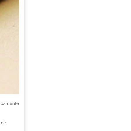
uadamente
 de