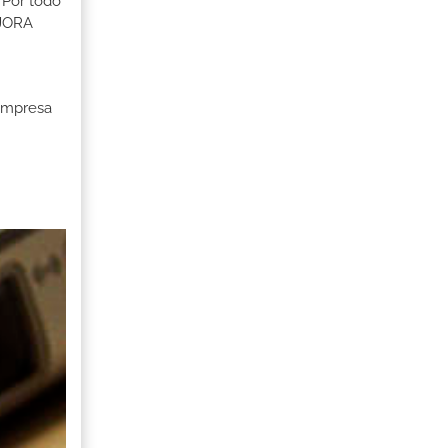
 Por todo
EJORA
 Empresa