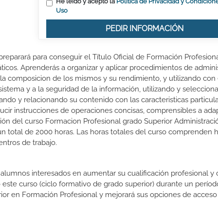
He leído y acepto la
Política de Privacidad y Condicion
Uso
PEDIR INFORMACIÓN
preparará para conseguir el Título Oficial de Formación Profesion
ticos. Aprenderás a organizar y aplicar procedimientos de admini
la composicion de los mismos y su rendimiento, y utilizando con 
 sistema y a la seguridad de la información, utilizando y seleccio
ando y relacionando su contenido con las caracteristicas particul
ducir instrucciones de operaciones concisas, comprensibles a ada
ción del curso Formacion Profesional grado Superior Administraci
n total de 2000 horas. Las horas totales del curso comprenden 
entros de trabajo.
s alumnos interesados en aumentar su cualificación profesional y
o este curso (ciclo formativo de grado superior) durante un períod
rior en Formación Profesional y mejorará sus opciones de acceso 