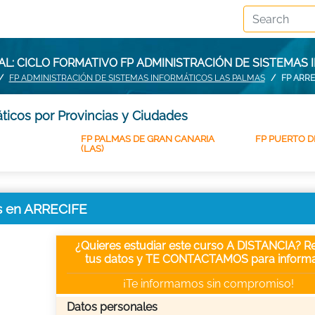
L: CICLO FORMATIVO FP ADMINISTRACIÓN DE SISTEMAS 
FP ADMINISTRACIÓN DE SISTEMAS INFORMÁTICOS LAS PALMAS
FP ARRE
ticos por Provincias y Ciudades
FP PALMAS DE GRAN CANARIA
FP PUERTO D
(LAS)
os en ARRECIFE
¿Quieres estudiar este curso A DISTANCIA? Re
tus datos y TE CONTACTAMOS para informa
¡Te informamos sin compromiso!
Datos personales