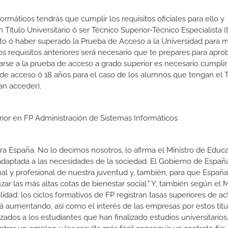
ormáticos tendrás que cumplir los requisitos oficiales para ello y
 Título Universitario ó ser Técnico Superior-Técnico Especialista (t
rato ó haber superado la Prueba de Acceso a la Universidad para 
 requisitos anteriores será necesario que te prepares para aprob
rse a la prueba de acceso a grado superior es necesario cumpli
 de acceso ó 18 años para el caso de los alumnos que tengan el T
an acceder).
rior en FP Administración de Sistemas Informáticos
a España. No lo decimos nosotros, lo afirma el Ministro de Educa
 adaptada a las necesidades de la sociedad. El Gobierno de Españ
nal y profesional de nuestra juventud y, también, para que Españ
r las más altas cotas de bienestar social." Y, también según el M
dad: los ciclos formativos de FP registran tasas superiores de ac
 aumentando, así como el interés de las empresas por estos titu
izados a los estudiantes que han finalizado estudios universitario