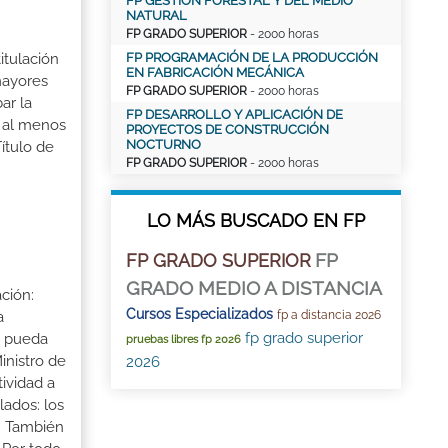
FP GESTIÓN FORESTAL Y DEL MEDIO
NATURAL
FP GRADO SUPERIOR
- 2000 horas
FP PROGRAMACIÓN DE LA PRODUCCIÓN
itulación
EN FABRICACIÓN MECÁNICA
mayores
FP GRADO SUPERIOR
- 2000 horas
ar la
FP DESARROLLO Y APLICACIÓN DE
r al menos
PROYECTOS DE CONSTRUCCIÓN
NOCTURNO
ítulo de
FP GRADO SUPERIOR
- 2000 horas
LO MÁS BUSCADO EN FP
FP
FP GRADO SUPERIOR
GRADO MEDIO A DISTANCIA
ción:
Cursos Especializados
fp a distancia 2026
a
fp grado superior
a pueda
pruebas libres fp 2026
inistro de
2026
tividad a
lados: los
s. También