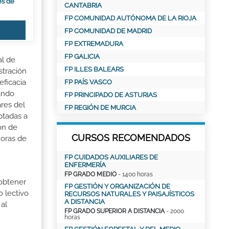
es de
CANTABRIA
FP COMUNIDAD AUTÓNOMA DE LA RIOJA
FP COMUNIDAD DE MADRID
FP EXTREMADURA
FP GALICIA
al de
FP ILLES BALEARS
stración
eficacia
FP PAÍS VASCO
nando
FP PRINCIPADO DE ASTURIAS
ares del
FP REGIÓN DE MURCIA
ptadas a
ón de
CURSOS RECOMENDADOS
horas de
FP CUIDADOS AUXILIARES DE
ENFERMERÍA
FP GRADO MEDIO
- 1400 horas
 obtener
FP GESTIÓN Y ORGANIZACIÓN DE
o lectivo
RECURSOS NATURALES Y PAISAJÍSTICOS
A DISTANCIA
al
FP GRADO SUPERIOR A DISTANCIA
- 2000
horas