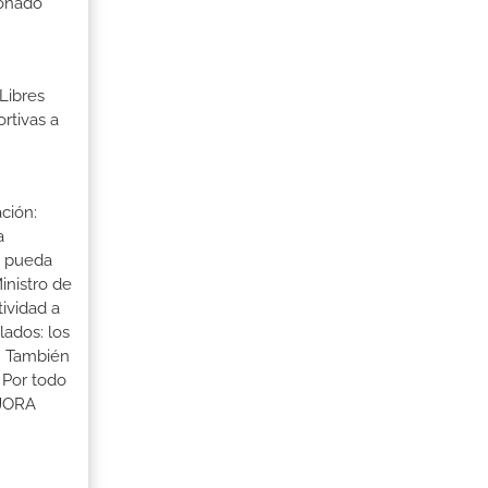
ionado
Libres
rtivas a
ción:
a
a pueda
inistro de
tividad a
lados: los
s. También
 Por todo
EJORA