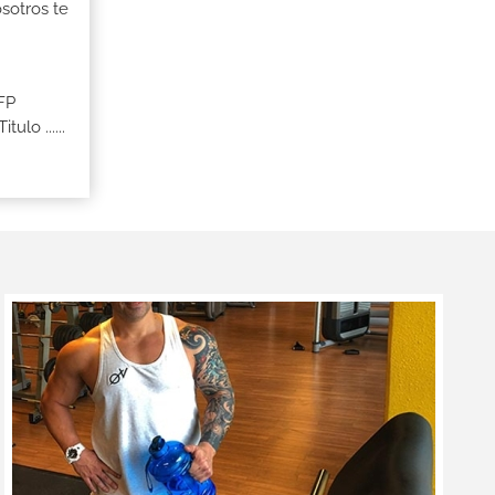
osotros te
 FP
lo ......