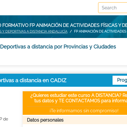
 FORMATIVO FP ANIMACIÓN DE ACTIVIDADES FÍSICAS Y DE
S Y DEPORTIVAS A DISTANCIA ANDALUCÍA
FP ANIMACIÓN DE ACTIVIDADES 
Deportivas a distancia por Provincias y Ciudades
rtivas a distancia en CADIZ
Pro
¿Quieres estudiar este curso A DISTANCIA? Re
tus datos y TE CONTACTAMOS para informa
¡Te informamos sin compromiso!
FP de
Datos personales