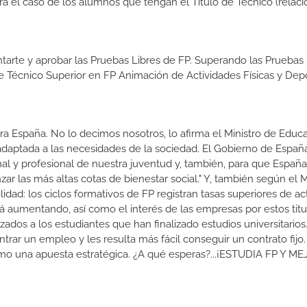
ra el caso de los alumnos que tengan el Título de Técnico (relac
tarte y aprobar las Pruebas Libres de FP. Superando las Pruebas 
de Técnico Superior en FP Animación de Actividades Físicas y Depo
a España. No lo decimos nosotros, lo afirma el Ministro de Educa
 adaptada a las necesidades de la sociedad. El Gobierno de Españ
nal y profesional de nuestra juventud y, también, para que Españ
r las más altas cotas de bienestar social." Y, también según el M
dad: los ciclos formativos de FP registran tasas superiores de ac
 aumentando, así como el interés de las empresas por estos titu
izados a los estudiantes que han finalizado estudios universitario
ar un empleo y les resulta más fácil conseguir un contrato fijo.
como una apuesta estratégica. ¿A qué esperas?...¡ESTUDIA FP Y M