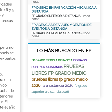
horas
vidades
FP DISEÑO EN FABRICACIÓN MECÁNICA A
tre 6 y 9
DISTANCIA
e y
FP GRADO SUPERIOR A DISTANCIA
- 2000
horas
mpresas.
FP AGENCIAS DE VIAJES Y GESTIÓN DE
EVENTOS A DISTANCIA
FP GRADO SUPERIOR A DISTANCIA
- 2000
horas
 pero no
LO MÁS BUSCADO EN FP
ancia se
 expertos.
FP GRADO MEDIO A DISTANCIA
FP GRADO
PRUEBAS
SUPERIOR A DISTANCIA
LIBRES FP GRADO MEDIO
o.
pruebas libres fp grado medio
a ello.
cnico
2026
fp a distancia 2026
fp grado
Prueba de
superior a distancia 2026
teriores
r. El
te el año