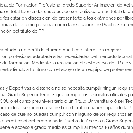
oficial de Formacion Profesional grado Superior Animación de Acti
ción total teórica del curso puede ser realizada en un total de en
rías estar en disposición de presentarte a los exámenes por libr
o horas de estudio personal como la realización de Prácticas en e
ción del título de FP.
orientado a un perfil de alumno que tiene interés en mejorar
ción profesional adaptada a las necesidades del mercado laboral
 de formación. Mediante la realización de este curso de FP a dist
or estudiando a tu ritmo con el apoyo de un equipo de profesores
as y Deportivas a distancia no se necesita cumplir ningún requisit
l Grado Superior tendrás que cumplir los requisitos oficiales par
COU ó el curso preuniversitario ó un Título Universitario ó ser Té
er aprobado el segundo curso de bachillerato ó haber superado la 
 caso de que no puedas cumplir con ninguno de los requisitos an
 específica oficial denominada Prueba de Acceso a Grado Superio
prueba e acceso a grado medio es cumplir al menos 19 años duran