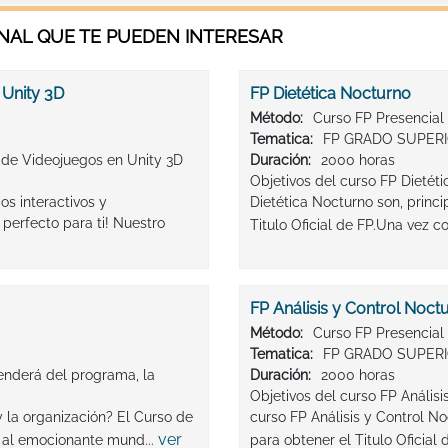
AL QUE TE PUEDEN INTERESAR
 Unity 3D
FP Dietética Nocturno
Método:
Curso FP Presencial
Tematica:
FP GRADO SUPER
 de Videojuegos en Unity 3D
Duración:
2000 horas
Objetivos del curso FP Dietét
s interactivos y
Dietética Nocturno son, prin
perfecto para ti! Nuestro
Titulo Oficial de FP.Una vez c
FP Análisis y Control Noct
Método:
Curso FP Presencial
Tematica:
FP GRADO SUPER
enderá del programa, la
Duración:
2000 horas
Objetivos del curso FP Anális
 y la organización? El Curso de
curso FP Análisis y Control 
ver
r al emocionante mund...
para obtener el Titulo Oficial d