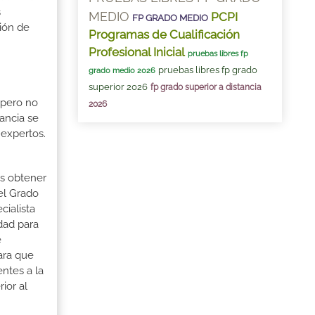
s
MEDIO
PCPI
FP GRADO MEDIO
ción de
Programas de Cualificación
Profesional Inicial
pruebas libres fp
pruebas libres fp grado
grado medio 2026
superior 2026
fp grado superior a distancia
 pero no
2026
ancia se
 expertos.
as obtener
 el Grado
cialista
dad para
e
ara que
ntes a la
ior al