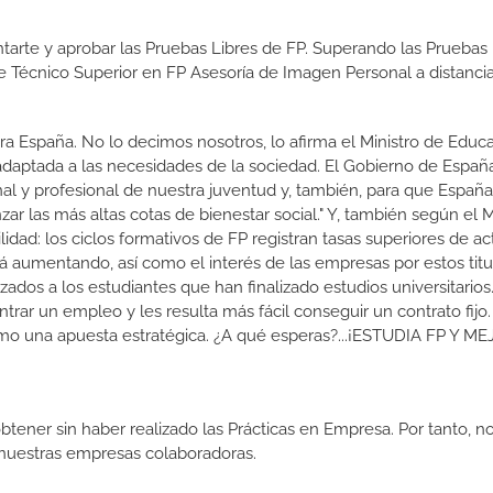
tarte y aprobar las Pruebas Libres de FP. Superando las Pruebas 
de Técnico Superior en FP Asesoría de Imagen Personal a distanci
a España. No lo decimos nosotros, lo afirma el Ministro de Educa
 adaptada a las necesidades de la sociedad. El Gobierno de Españ
nal y profesional de nuestra juventud y, también, para que Españ
r las más altas cotas de bienestar social." Y, también según el M
dad: los ciclos formativos de FP registran tasas superiores de ac
 aumentando, así como el interés de las empresas por estos titu
izados a los estudiantes que han finalizado estudios universitario
ar un empleo y les resulta más fácil conseguir un contrato fijo.
como una apuesta estratégica. ¿A qué esperas?...¡ESTUDIA FP Y M
btener sin haber realizado las Prácticas en Empresa. Por tanto, n
n nuestras empresas colaboradoras.