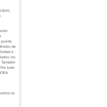
Libres
a
ción:
a
a pueda
inistro de
tividad a
lados: los
s. También
 Por todo
EJORA
osotros te