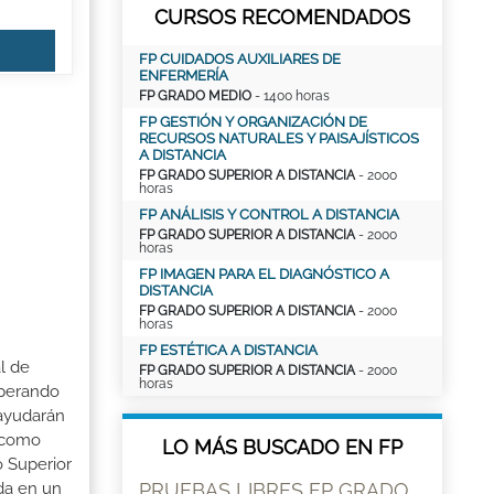
CURSOS RECOMENDADOS
FP CUIDADOS AUXILIARES DE
ENFERMERÍA
FP GRADO MEDIO
- 1400 horas
FP GESTIÓN Y ORGANIZACIÓN DE
RECURSOS NATURALES Y PAISAJÍSTICOS
A DISTANCIA
FP GRADO SUPERIOR A DISTANCIA
- 2000
horas
FP ANÁLISIS Y CONTROL A DISTANCIA
FP GRADO SUPERIOR A DISTANCIA
- 2000
horas
FP IMAGEN PARA EL DIAGNÓSTICO A
DISTANCIA
FP GRADO SUPERIOR A DISTANCIA
- 2000
horas
FP ESTÉTICA A DISTANCIA
l de
FP GRADO SUPERIOR A DISTANCIA
- 2000
horas
uperando
 ayudarán
i como
LO MÁS BUSCADO EN FP
o Superior
ada en un
PRUEBAS LIBRES FP GRADO