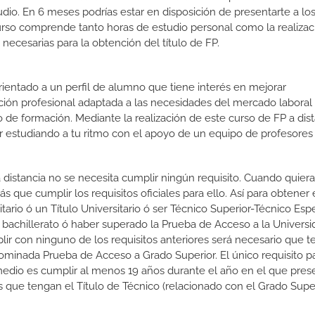
udio. En 6 meses podrías estar en disposición de presentarte a lo
 curso comprende tanto horas de estudio personal como la realiza
necesarias para la obtención del título de FP.
orientado a un perfil de alumno que tiene interés en mejorar
ción profesional adaptada a las necesidades del mercado laboral
 de formación. Mediante la realización de este curso de FP a dist
or estudiando a tu ritmo con el apoyo de un equipo de profesores
 distancia no se necesita cumplir ningún requisito. Cuando quier
s que cumplir los requisitos oficiales para ello. Así para obtener
tario ó un Título Universitario ó ser Técnico Superior-Técnico Espe
e bachillerato ó haber superado la Prueba de Acceso a la Universi
r con ninguno de los requisitos anteriores será necesario que t
nominada Prueba de Acceso a Grado Superior. El único requisito p
edio es cumplir al menos 19 años durante el año en el que prese
 que tengan el Título de Técnico (relacionado con el Grado Super