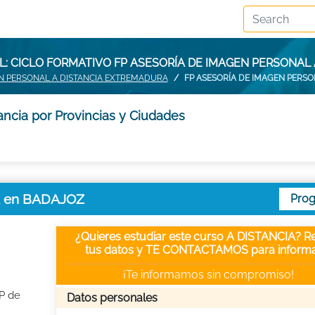
: CICLO FORMATIVO FP ASESORÍA DE IMAGEN PERSONAL 
EN PERSONAL A DISTANCIA EXTREMADURA
FP ASESORÍA DE IMAGEN PERSO
ancia por Provincias y Ciudades
ia en BADAJOZ
Pro
¿Quieres estudiar este curso A DISTANCIA? Re
tus datos y TE CONTACTAMOS para informa
¡Te informamos sin compromiso!
FP de
Datos personales