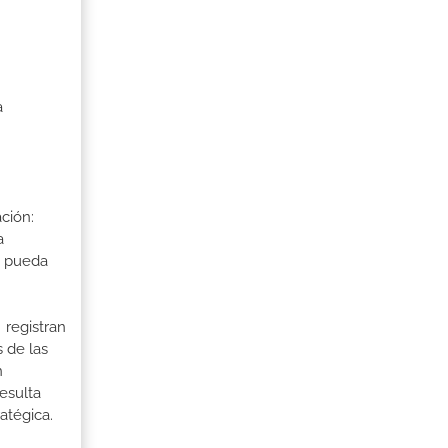
a
ción:
a
a pueda
 registran
 de las
n
esulta
atégica.