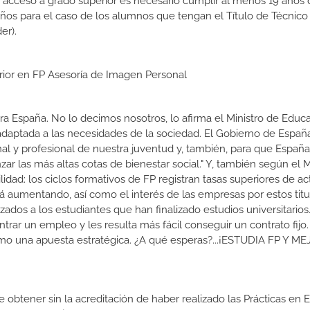
e acceso a grado superior es necesario cumplir al menos 19 años
años para el caso de los alumnos que tengan el Título de Técnico
er).
erior en FP Asesoría de Imagen Personal
a España. No lo decimos nosotros, lo afirma el Ministro de Educa
 adaptada a las necesidades de la sociedad. El Gobierno de Españ
nal y profesional de nuestra juventud y, también, para que Españ
r las más altas cotas de bienestar social." Y, también según el M
dad: los ciclos formativos de FP registran tasas superiores de ac
 aumentando, así como el interés de las empresas por estos titu
izados a los estudiantes que han finalizado estudios universitario
ar un empleo y les resulta más fácil conseguir un contrato fijo.
como una apuesta estratégica. ¿A qué esperas?...¡ESTUDIA FP Y M
de obtener sin la acreditación de haber realizado las Prácticas en