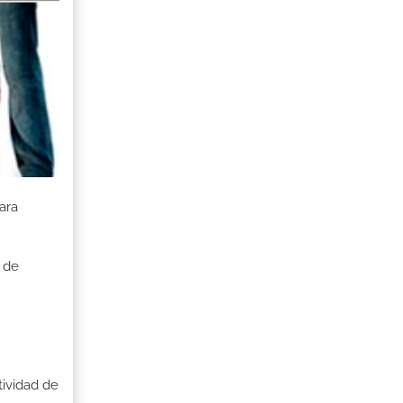
ara
 de
tividad de