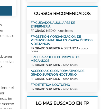
CURSOS RECOMENDADOS
FP CUIDADOS AUXILIARES DE
co
ENFERMERÍA
en
FP GRADO MEDIO
- 1400 horas
 en clase
FP GESTIÓN Y ORGANIZACIÓN DE
RECURSOS NATURALES Y PAISAJÍSTICOS
A DISTANCIA
FP GRADO SUPERIOR A DISTANCIA
- 2000
horas
 obtener
FP DESARROLLO DE PROYECTOS
MECÁNICOS
o lectivo
FP GRADO SUPERIOR
- 2000 horas
al
ACCESO A CICLOS FORMATIVOS DE
GRADO SUPERIOR NOCTURNO
FP GRADO SUPERIOR
- 2000 horas
FP DIETÉTICA NOCTURNO
 tener el
FP GRADO SUPERIOR
- 2000 horas
ner
ños. En
LO MÁS BUSCADO EN FP
de Acceso