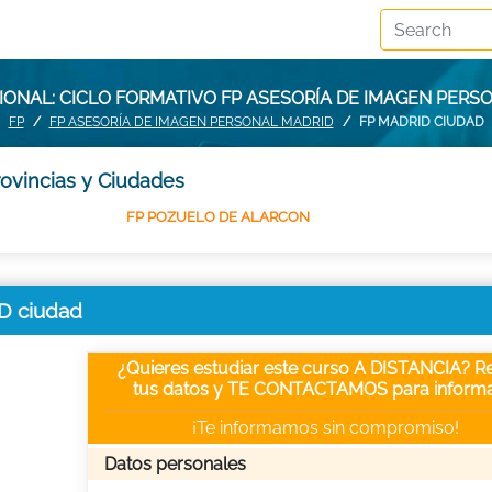
ONAL: CICLO FORMATIVO FP ASESORÍA DE IMAGEN PERS
FP
FP ASESORÍA DE IMAGEN PERSONAL MADRID
FP MADRID CIUDAD
ovincias y Ciudades
FP POZUELO DE ALARCON
D ciudad
¿Quieres estudiar este curso A DISTANCIA? Re
tus datos y TE CONTACTAMOS para informa
¡Te informamos sin compromiso!
Datos personales