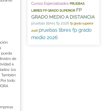
 durante
Cursos Especializados
PRUEBAS
FP
LIBRES FP GRADO SUPERIOR
GRADO MEDIO A DISTANCIA
pruebas libres fp 2026
fp grado superior
pruebas libres fp grado
2026
medio 2026
ción:
a
a pueda
inistro de
tividad a
lados: los
s. También
 Por todo
EJORA
 Empresa