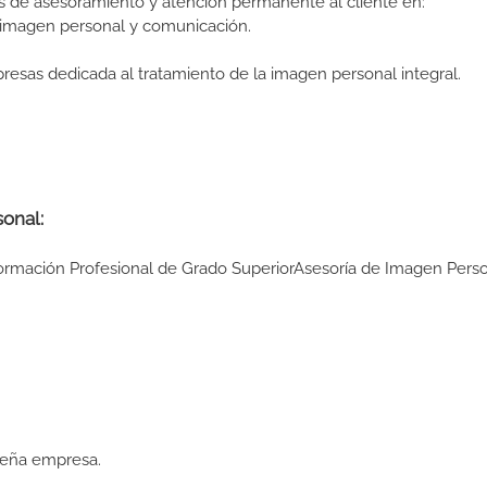
s de asesoramiento y atención permanente al cliente en:
imagen personal y comunicación.
as dedicada al tratamiento de la imagen personal integral.
onal:
 Formación Profesional de Grado SuperiorAsesoría de Imagen Pers
ueña empresa.