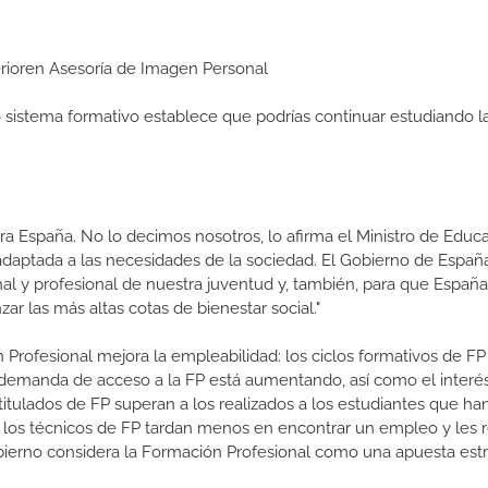
perioren Asesoría de Imagen Personal
ro sistema formativo establece que podrías continuar estudiando l
a España. No lo decimos nosotros, lo afirma el Ministro de Educa
 adaptada a las necesidades de la sociedad. El Gobierno de Españ
nal y profesional de nuestra juventud y, también, para que Españ
r las más altas cotas de bienestar social."
 Profesional mejora la empleabilidad: los ciclos formativos de FP
a demanda de acceso a la FP está aumentando, así como el interés
 titulados de FP superan a los realizados a los estudiantes que ha
e los técnicos de FP tardan menos en encontrar un empleo y les r
Gobierno considera la Formación Profesional como una apuesta estr