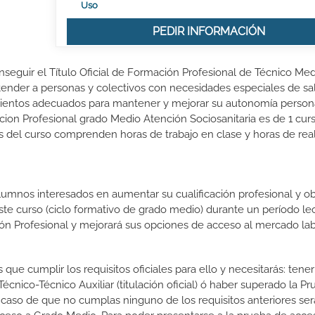
Uso
PEDIR INFORMACIÓN
onseguir el Título Oficial de Formación Profesional de Técnico Me
tender a personas y colectivos con necesidades especiales de salu
imientos adecuados para mantener y mejorar su autonomía persona
cion Profesional grado Medio Atención Sociosanitaria es de 1 cur
s del curso comprenden horas de trabajo en clase y horas de real
lumnos interesados en aumentar su cualificación profesional y ob
este curso (ciclo formativo de grado medio) durante un período lec
ón Profesional y mejorará sus opciones de acceso al mercado lab
que cumplir los requisitos oficiales para ello y necesitarás: tener
nico-Técnico Auxiliar (titulación oficial) ó haber superado la P
 caso de que no cumplas ninguno de los requisitos anteriores ser