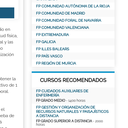
FP COMUNIDAD AUTÓNOMA DE LA RIOJA
FP COMUNIDAD DE MADRID
FP COMUNIDAD FORAL DE NAVARRA
FP COMUNIDAD VALENCIANA
dio en
FP EXTREMADURA
d física,
l y las
FP GALICIA
so
FP ILLES BALEARS
ización
FP PAÍS VASCO
FP REGIÓN DE MURCIA
tener la
CURSOS RECOMENDADOS
tivo de 1
FP CUIDADOS AUXILIARES DE
oral.
ENFERMERÍA
FP GRADO MEDIO
- 1400 horas
FP GESTIÓN Y ORGANIZACIÓN DE
 el
RECURSOS NATURALES Y PAISAJÍSTICOS
rueba de
A DISTANCIA
FP GRADO SUPERIOR A DISTANCIA
- 2000
á
horas