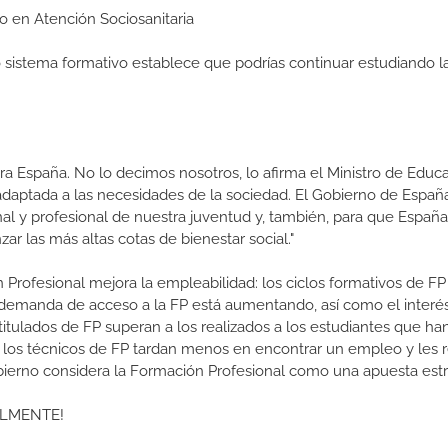
io en Atención Sociosanitaria
ro sistema formativo establece que podrías continuar estudiando l
a España. No lo decimos nosotros, lo afirma el Ministro de Educa
 adaptada a las necesidades de la sociedad. El Gobierno de Españ
nal y profesional de nuestra juventud y, también, para que Españ
r las más altas cotas de bienestar social."
 Profesional mejora la empleabilidad: los ciclos formativos de FP
a demanda de acceso a la FP está aumentando, así como el interés
 titulados de FP superan a los realizados a los estudiantes que ha
e los técnicos de FP tardan menos en encontrar un empleo y les r
Gobierno considera la Formación Profesional como una apuesta estr
ALMENTE!