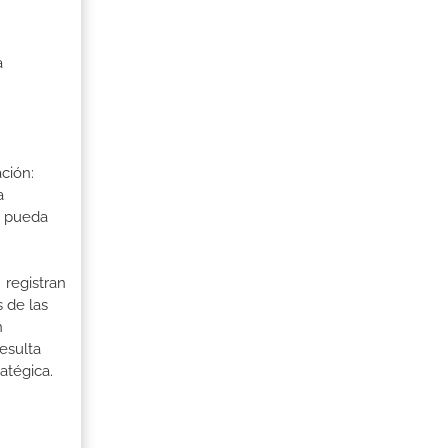
a
ción:
a
a pueda
 registran
 de las
n
esulta
atégica.