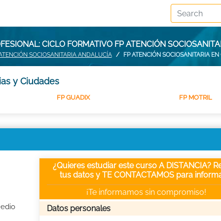
FESIONAL: CICLO FORMATIVO FP ATENCIÓN SOCIOSANITA
 ATENCIÓN SOCIOSANITARIA ANDALUCÍA
FP ATENCIÓN SOCIOSANITARIA E
ias y Ciudades
FP GUADIX
FP MOTRIL
¿Quieres estudiar este curso A DISTANCIA? Re
tus datos y TE CONTACTAMOS para informa
¡Te informamos sin compromiso!
Medio
Datos personales