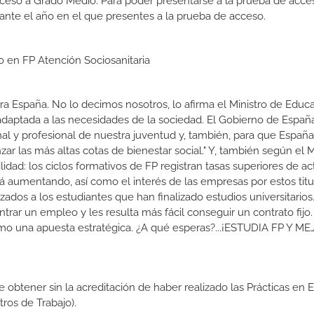
cceso a Grado Medio. Para poder presentarse a la prueba de acce
ante el año en el que presentes a la prueba de acceso.
o en FP Atención Sociosanitaria
a España. No lo decimos nosotros, lo afirma el Ministro de Educa
 adaptada a las necesidades de la sociedad. El Gobierno de Españ
nal y profesional de nuestra juventud y, también, para que Españ
r las más altas cotas de bienestar social." Y, también según el M
dad: los ciclos formativos de FP registran tasas superiores de ac
 aumentando, así como el interés de las empresas por estos titu
izados a los estudiantes que han finalizado estudios universitario
ar un empleo y les resulta más fácil conseguir un contrato fijo.
como una apuesta estratégica. ¿A qué esperas?...¡ESTUDIA FP Y M
de obtener sin la acreditación de haber realizado las Prácticas en
os de Trabajo).