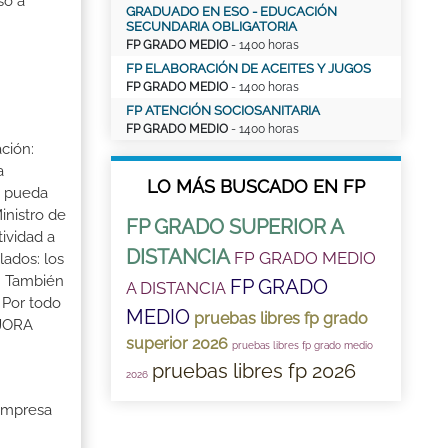
so a
GRADUADO EN ESO - EDUCACIÓN
SECUNDARIA OBLIGATORIA
FP GRADO MEDIO
- 1400 horas
FP ELABORACIÓN DE ACEITES Y JUGOS
FP GRADO MEDIO
- 1400 horas
FP ATENCIÓN SOCIOSANITARIA
FP GRADO MEDIO
- 1400 horas
ción:
a
LO MÁS BUSCADO EN FP
a pueda
inistro de
FP GRADO SUPERIOR A
tividad a
DISTANCIA
FP GRADO MEDIO
lados: los
s. También
FP GRADO
A DISTANCIA
 Por todo
MEDIO
pruebas libres fp grado
EJORA
superior 2026
pruebas libres fp grado medio
pruebas libres fp 2026
2026
 Empresa