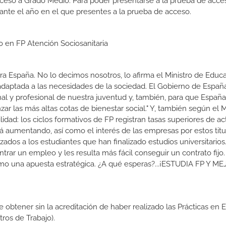
cceso a Grado Medio. Para poder presentarse a la prueba de acce
ante el año en el que presentes a la prueba de acceso.
o en FP Atención Sociosanitaria
a España. No lo decimos nosotros, lo afirma el Ministro de Educa
 adaptada a las necesidades de la sociedad. El Gobierno de Españ
nal y profesional de nuestra juventud y, también, para que Españ
r las más altas cotas de bienestar social." Y, también según el M
dad: los ciclos formativos de FP registran tasas superiores de ac
 aumentando, así como el interés de las empresas por estos titu
izados a los estudiantes que han finalizado estudios universitario
ar un empleo y les resulta más fácil conseguir un contrato fijo.
como una apuesta estratégica. ¿A qué esperas?...¡ESTUDIA FP Y M
de obtener sin la acreditación de haber realizado las Prácticas en
os de Trabajo).