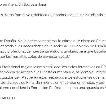
io en Atención Sociosanitaria
ro sistema formativo establece que podrías continuar estudiando l
a España. No lo decimos nosotros, lo afirma el Ministro de Educa
 adaptada a las necesidades de la sociedad. El Gobierno de Españ
nal y profesional de nuestra juventud y, también, para que Españ
r las más altas cotas de bienestar social."
 Profesional mejora la empleabilidad: los ciclos formativos de FP
a demanda de acceso a la FP está aumentando, así como el interés
 titulados de FP superan a los realizados a los estudiantes que ha
e los técnicos de FP tardan menos en encontrar un empleo y les r
Gobierno considera la Formación Profesional como una apuesta estr
ALMENTE!