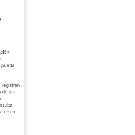
a
ción:
a
a pueda
 registran
 de las
n
esulta
atégica.