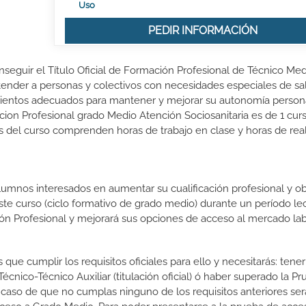
Uso
PEDIR INFORMACIÓN
onseguir el Título Oficial de Formación Profesional de Técnico Me
tender a personas y colectivos con necesidades especiales de salu
imientos adecuados para mantener y mejorar su autonomía persona
cion Profesional grado Medio Atención Sociosanitaria es de 1 cur
s del curso comprenden horas de trabajo en clase y horas de real
lumnos interesados en aumentar su cualificación profesional y ob
este curso (ciclo formativo de grado medio) durante un período lec
ón Profesional y mejorará sus opciones de acceso al mercado lab
que cumplir los requisitos oficiales para ello y necesitarás: tener
nico-Técnico Auxiliar (titulación oficial) ó haber superado la P
 caso de que no cumplas ninguno de los requisitos anteriores ser