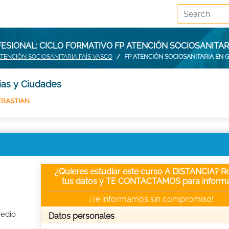
ESIONAL: CICLO FORMATIVO FP ATENCIÓN SOCIOSANITAR
ATENCIÓN SOCIOSANITARIA PAÍS VASCO
FP ATENCIÓN SOCIOSANITARIA EN 
ias y Ciudades
EBASTIAN
¿Quieres estudiar este curso A DISTANCIA? Re
tus datos y TE CONTACTAMOS para informa
¡Te informamos sin compromiso!
Medio
Datos personales