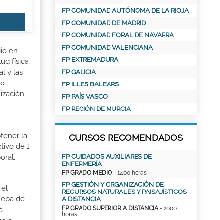
FP COMUNIDAD AUTÓNOMA DE LA RIOJA
FP COMUNIDAD DE MADRID
FP COMUNIDAD FORAL DE NAVARRA
FP COMUNIDAD VALENCIANA
dio en
FP EXTREMADURA
d física,
l y las
FP GALICIA
so
FP ILLES BALEARS
ización
FP PAÍS VASCO
FP REGIÓN DE MURCIA
tener la
CURSOS RECOMENDADOS
tivo de 1
FP CUIDADOS AUXILIARES DE
oral.
ENFERMERÍA
FP GRADO MEDIO
- 1400 horas
FP GESTIÓN Y ORGANIZACIÓN DE
 el
RECURSOS NATURALES Y PAISAJÍSTICOS
rueba de
A DISTANCIA
FP GRADO SUPERIOR A DISTANCIA
- 2000
á
horas