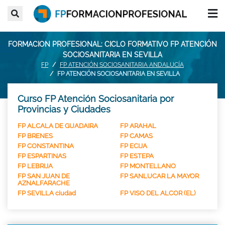
FORMACION PROFESIONAL: CICLO FORMATIVO FP ATENCIÓN
SOCIOSANITARIA EN SEVILLA
FP
FP ATENCIÓN SOCIOSANITARIA ANDALUCÍA
FP ATENCIÓN SOCIOSANITARIA EN SEVILLA
Curso FP Atención Sociosanitaria por
Provincias y Ciudades
FP ALCALA DE GUADAIRA
FP ARAHAL
FP BRENES
FP CAMAS
FP CONSTANTINA
FP ECIJA
FP ESPARTINAS
FP ESTEPA
FP LEBRIJA
FP MONTELLANO
FP SAN JUAN DE
FP SANLUCAR LA MAYOR
AZNALFARACHE
FP SEVILLA ciudad
FP VISO DEL ALCOR (EL)