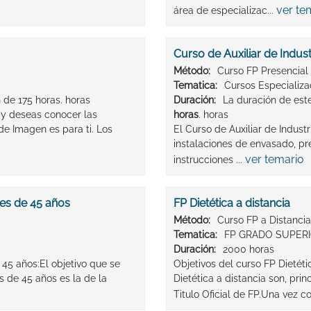
ver te
área de especializac...
Curso de Auxiliar de Indust
Método:
Curso FP Presencial
Tematica:
Cursos Especializ
 de 175 horas. horas
Duración:
La duración de este
 y deseas conocer las
horas
. horas
e Imagen es para ti. Los
El Curso de Auxiliar de Indust
instalaciones de envasado, p
ver temario
instrucciones ...
es de 45 años
FP Dietética a distancia
Método:
Curso FP a Distancia
Tematica:
FP GRADO SUPERI
Duración:
2000 horas
45 años:El objetivo que se
Objetivos del curso FP Dietéti
 de 45 años es la de la
Dietética a distancia son, pr
Titulo Oficial de FP.Una vez co