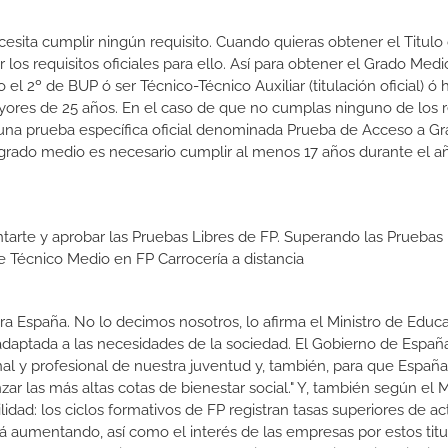
ecesita cumplir ningún requisito. Cuando quieras obtener el Titulo
os requisitos oficiales para ello. Así para obtener el Grado Medi
l 2º de BUP ó ser Técnico-Técnico Auxiliar (titulación oficial) ó 
yores de 25 años. En el caso de que no cumplas ninguno de los r
 una prueba específica oficial denominada Prueba de Acceso a G
grado medio es necesario cumplir al menos 17 años durante el a
tarte y aprobar las Pruebas Libres de FP. Superando las Pruebas 
de Técnico Medio en FP Carrocería a distancia
a España. No lo decimos nosotros, lo afirma el Ministro de Educa
 adaptada a las necesidades de la sociedad. El Gobierno de Españ
nal y profesional de nuestra juventud y, también, para que Españ
r las más altas cotas de bienestar social." Y, también según el M
dad: los ciclos formativos de FP registran tasas superiores de ac
 aumentando, así como el interés de las empresas por estos titu