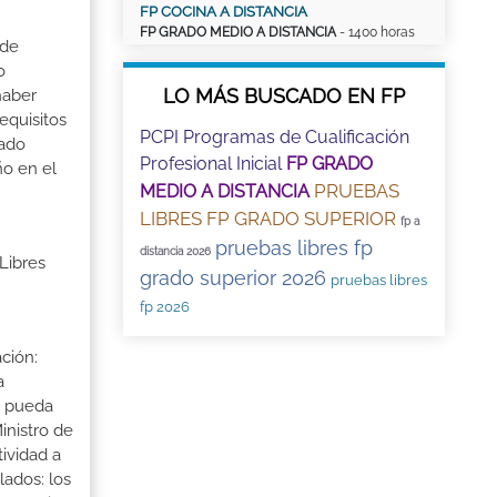
FP COCINA A DISTANCIA
FP GRADO MEDIO A DISTANCIA
- 1400 horas
 de
o
LO MÁS BUSCADO EN FP
haber
equisitos
PCPI Programas de Cualificación
rado
Profesional Inicial
FP GRADO
ño en el
PRUEBAS
MEDIO A DISTANCIA
LIBRES FP GRADO SUPERIOR
fp a
pruebas libres fp
distancia 2026
Libres
grado superior 2026
pruebas libres
fp 2026
ción:
a
a pueda
inistro de
tividad a
lados: los