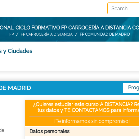
ONAL: CICLO FORMATIVO FP CARROCERÍA A DISTANCIA C
FP
FP CARROCERÍA A DISTANCIA
FP COMUNIDAD DE MADRID
as y Ciudades
D DE MADRID
Pro
¿Quieres estudiar este curso A DISTANCIA? Re
tus datos y TE CONTACTAMOS para informa
¡Te informamos sin compromiso!
de
Datos personales