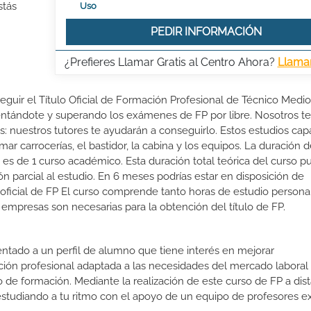
stás
Uso
PEDIR INFORMACIÓN
¿Prefieres Llamar Gratis al Centro Ahora?
Llama
seguir el Título Oficial de Formación Profesional de Técnico Medi
esentándote y superando los exámenes de FP por libre. Nosotros te
nuestros tutores te ayudarán a conseguirlo. Estos estudios cap
ar carrocerías, el bastidor, la cabina y los equipos. La duración d
 es de 1 curso académico. Esta duración total teórica del curso p
n parcial al estudio. En 6 meses podrías estar en disposición de
o oficial de FP El curso comprende tanto horas de estudio person
 empresas son necesarias para la obtención del título de FP.
ientado a un perfil de alumno que tiene interés en mejorar
ción profesional adaptada a las necesidades del mercado laboral
 de formación. Mediante la realización de este curso de FP a dist
estudiando a tu ritmo con el apoyo de un equipo de profesores e