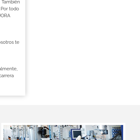
s. También
 Por todo
EJORA
osotros te
palmente,
carrera