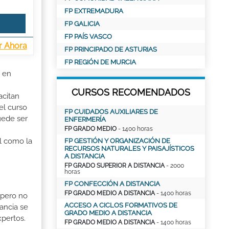
FP EXTREMADURA
FP GALICIA
FP PAÍS VASCO
r Ahora
FP PRINCIPADO DE ASTURIAS
FP REGIÓN DE MURCIA
o en
CURSOS RECOMENDADOS
acitan
el curso
FP CUIDADOS AUXILIARES DE
uede ser
ENFERMERÍA
FP GRADO MEDIO
- 1400 horas
al como la
FP GESTIÓN Y ORGANIZACIÓN DE
RECURSOS NATURALES Y PAISAJÍSTICOS
A DISTANCIA
FP GRADO SUPERIOR A DISTANCIA
- 2000
horas
FP CONFECCIÓN A DISTANCIA
FP GRADO MEDIO A DISTANCIA
- 1400 horas
 pero no
ACCESO A CICLOS FORMATIVOS DE
ancia se
GRADO MEDIO A DISTANCIA
xpertos.
FP GRADO MEDIO A DISTANCIA
- 1400 horas