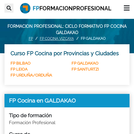
FORMACION PROFESIONAL: CICLO FORMATIVO FP COCINA
GALDAKAO
FP
FP COCINA VIZCAYA
FP GALDAKAO
Curso FP Cocina por Provincias y Ciudades
FP BILBAO
FP GALDAKAO
FP LEIOA
FP SANTURTZI
FP URDUÑA/ORDUÑA
FP Cocina en GALDAKAO
Tipo de formación
Formación Profesional