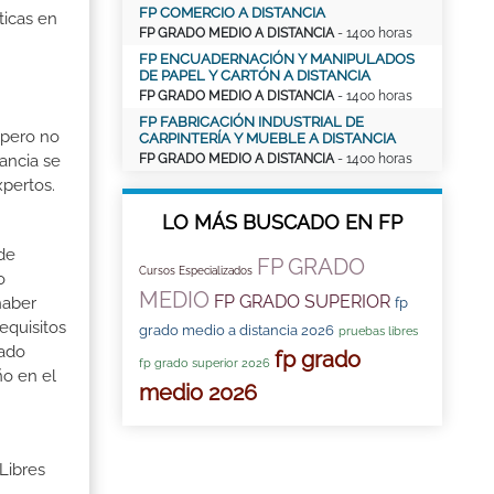
FP COMERCIO A DISTANCIA
ticas en
FP GRADO MEDIO A DISTANCIA
- 1400 horas
FP ENCUADERNACIÓN Y MANIPULADOS
DE PAPEL Y CARTÓN A DISTANCIA
FP GRADO MEDIO A DISTANCIA
- 1400 horas
FP FABRICACIÓN INDUSTRIAL DE
 pero no
CARPINTERÍA Y MUEBLE A DISTANCIA
ancia se
FP GRADO MEDIO A DISTANCIA
- 1400 horas
xpertos.
LO MÁS BUSCADO EN FP
 de
FP GRADO
Cursos Especializados
o
MEDIO
FP GRADO SUPERIOR
haber
fp
equisitos
grado medio a distancia 2026
pruebas libres
rado
fp grado
fp grado superior 2026
ño en el
medio 2026
Libres