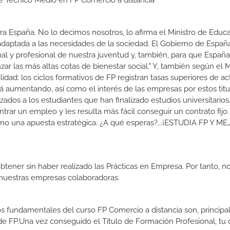
de Técnico Medio en FP Comercio a distancia
a España. No lo decimos nosotros, lo afirma el Ministro de Educa
 adaptada a las necesidades de la sociedad. El Gobierno de Españ
nal y profesional de nuestra juventud y, también, para que Españ
r las más altas cotas de bienestar social." Y, también según el M
dad: los ciclos formativos de FP registran tasas superiores de ac
 aumentando, así como el interés de las empresas por estos titu
izados a los estudiantes que han finalizado estudios universitario
ar un empleo y les resulta más fácil conseguir un contrato fijo.
como una apuesta estratégica. ¿A qué esperas?...¡ESTUDIA FP Y M
btener sin haber realizado las Prácticas en Empresa. Por tanto, n
n nuestras empresas colaboradoras.
os fundamentales del curso FP Comercio a distancia son, princip
de FP.Una vez conseguido el Título de Formación Profesional, tu 