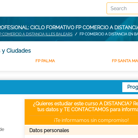
OFESIONAL: CICLO FORMATIVO FP COMERCIO A DISTANCI
P COMERCIO A DISTANCIA ILLES BALEARS
FP COMERCIO A DISTANCIA EN B
s y Ciudades
FP PALMA
FP SANTA M
Pro
¿Quieres estudiar este curso A DISTANCIA? Re
tus datos y TE CONTACTAMOS para informa
¡Te informamos sin compromiso!
de
Datos personales