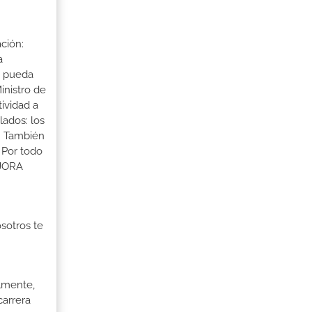
ción:
a
a pueda
inistro de
tividad a
lados: los
s. También
 Por todo
EJORA
osotros te
almente,
carrera