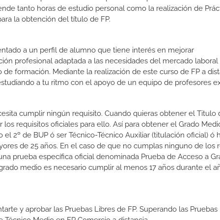
prende tanto horas de estudio personal como la realización de Prác
ra la obtención del título de FP.
ientado a un perfil de alumno que tiene interés en mejorar
ción profesional adaptada a las necesidades del mercado laboral
 de formación. Mediante la realización de este curso de FP a dist
estudiando a tu ritmo con el apoyo de un equipo de profesores e
cesita cumplir ningún requisito. Cuando quieras obtener el Titulo
os requisitos oficiales para ello. Así para obtener el Grado Medi
l 2º de BUP ó ser Técnico-Técnico Auxiliar (titulación oficial) ó 
yores de 25 años. En el caso de que no cumplas ninguno de los r
 una prueba específica oficial denominada Prueba de Acceso a G
grado medio es necesario cumplir al menos 17 años durante el a
tarte y aprobar las Pruebas Libres de FP. Superando las Pruebas 