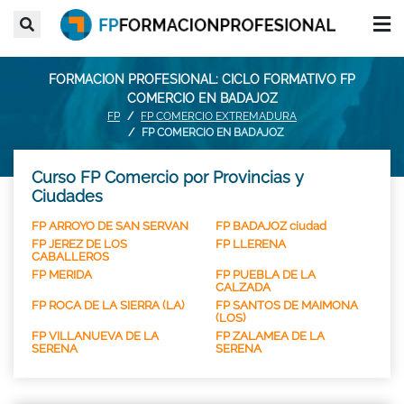
FORMACION PROFESIONAL: CICLO FORMATIVO FP
COMERCIO EN BADAJOZ
FP
FP COMERCIO EXTREMADURA
FP COMERCIO EN BADAJOZ
Curso FP Comercio por Provincias y
Ciudades
FP ARROYO DE SAN SERVAN
FP BADAJOZ ciudad
FP JEREZ DE LOS
FP LLERENA
CABALLEROS
FP MERIDA
FP PUEBLA DE LA
CALZADA
FP ROCA DE LA SIERRA (LA)
FP SANTOS DE MAIMONA
(LOS)
FP VILLANUEVA DE LA
FP ZALAMEA DE LA
SERENA
SERENA