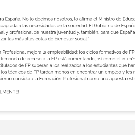
a España. No lo decimos nosotros, lo afirma el Ministro de Educa
 adaptada a las necesidades de la sociedad. El Gobierno de Españ
nal y profesional de nuestra juventud y, también, para que Españ
r las más altas cotas de bienestar social."
 Profesional mejora la empleabilidad: los ciclos formativos de FP
a demanda de acceso a la FP está aumentando, así como el interés
 titulados de FP superan a los realizados a los estudiantes que ha
e los técnicos de FP tardan menos en encontrar un empleo y les r
Gobierno considera la Formación Profesional como una apuesta estr
ALMENTE!