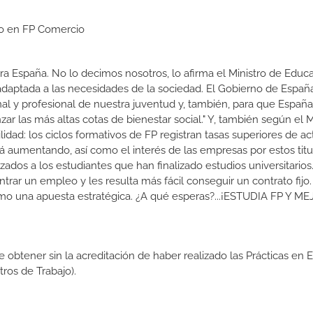
io en FP Comercio
a España. No lo decimos nosotros, lo afirma el Ministro de Educa
 adaptada a las necesidades de la sociedad. El Gobierno de Españ
nal y profesional de nuestra juventud y, también, para que Españ
r las más altas cotas de bienestar social." Y, también según el M
dad: los ciclos formativos de FP registran tasas superiores de ac
 aumentando, así como el interés de las empresas por estos titu
izados a los estudiantes que han finalizado estudios universitario
ar un empleo y les resulta más fácil conseguir un contrato fijo.
como una apuesta estratégica. ¿A qué esperas?...¡ESTUDIA FP Y M
de obtener sin la acreditación de haber realizado las Prácticas en
os de Trabajo).