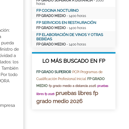
FP GRADO SUPERIOR A DISTANCIA
- 2000
horas
FP COCINA NOCTURNO
FP GRADO MEDIO
- 1400 horas
FP SERVICIOS EN RESTAURACIÓN
FP GRADO MEDIO
- 1400 horas
ción:
FP ELABORACIÓN DE VINOS Y OTRAS
a
BEBIDAS
a pueda
FP GRADO MEDIO
- 1400 horas
inistro de
tividad a
LO MÁS BUSCADO EN FP
lados: los
s. También
FP GRADO SUPERIOR
PCPI Programas de
 Por todo
Cualificación Profesional Inicial
FP GRADO
EJORA
MEDIO
fp grado medio a distancia 2026
pruebas
pruebas libres fp
libres fp 2026
grado medio 2026
 Empresa