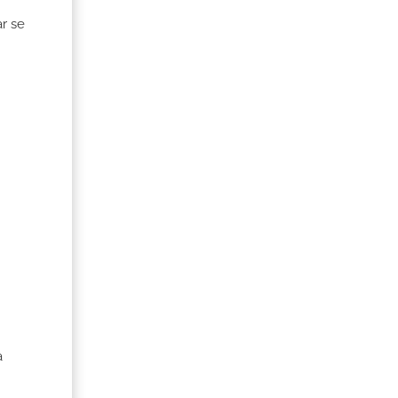
r se
a