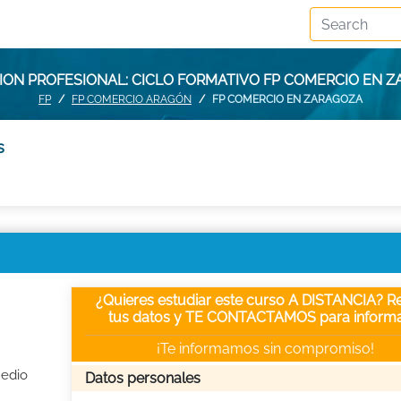
ON PROFESIONAL: CICLO FORMATIVO FP COMERCIO EN 
FP
FP COMERCIO ARAGÓN
FP COMERCIO EN ZARAGOZA
s
¿Quieres estudiar este curso A DISTANCIA? Re
tus datos y TE CONTACTAMOS para informa
¡Te informamos sin compromiso!
Medio
Datos personales