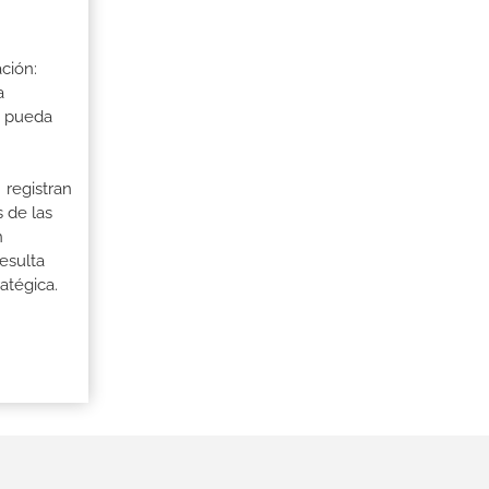
ción:
a
a pueda
 registran
 de las
n
esulta
atégica.