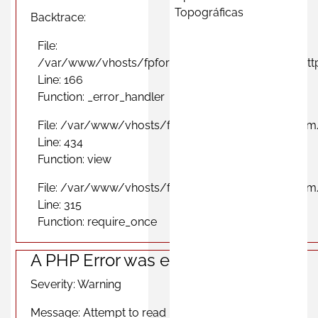
Topográficas
Backtrace:
File:
/var/www/vhosts/fpformacionprofesional.com/http
Line: 166
Function: _error_handler
File: /var/www/vhosts/fpformacionprofesional.com
Line: 434
Function: view
File: /var/www/vhosts/fpformacionprofesional.com
Line: 315
Function: require_once
A PHP Error was encountered
Severity: Warning
Message: Attempt to read property "photo" on null