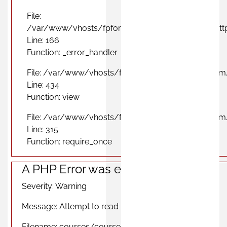
File:
/var/www/vhosts/fpformacionprofesional.com/http
Line: 166
Function: _error_handler
File: /var/www/vhosts/fpformacionprofesional.com
Line: 434
Function: view
File: /var/www/vhosts/fpformacionprofesional.com
Line: 315
Function: require_once
A PHP Error was encountered
Severity: Warning
Message: Attempt to read property "photo" on null
Filename: courses/course_city_view.php