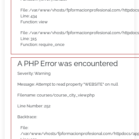
File: /var/www/vhosts/fpformacionprofesional.com/httpdocs
Line: 434
Function: view
File: /var/www/vhosts/fpformacionprofesional.com/httpdoc
Line: 315
Function: require_once
A PHP Error was encountered
Severity: Warning
Message: Attempt to read property "WEBSITE" on null
Filename: courses/course_city_view.php
Line Number: 252
Backtrace:
File:
/var/www/vhosts/fpformacionprofesional.com/httpdocs/appl