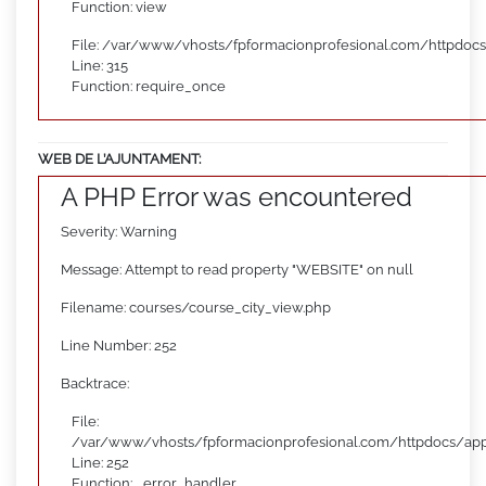
Function: view
File: /var/www/vhosts/fpformacionprofesional.com/httpdoc
Line: 315
Function: require_once
WEB DE L’AJUNTAMENT:
A PHP Error was encountered
Severity: Warning
Message: Attempt to read property "WEBSITE" on null
Filename: courses/course_city_view.php
Line Number: 252
Backtrace:
File:
/var/www/vhosts/fpformacionprofesional.com/httpdocs/appl
Line: 252
Function: _error_handler