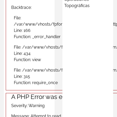
Topográficas
Backtrace:
File:
/var/www/vhosts/fpformacionprofesional.com/http
Line: 166
Function: _error_handler
File: /var/www/vhosts/fpformacionprofesional.com
Line: 434
Function: view
File: /var/www/vhosts/fpformacionprofesional.com
Line: 315
Function: require_once
A PHP Error was encountered
Severity: Warning
Message: Attempt to read property "photo" on null