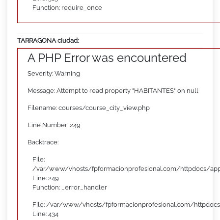
Function: require_once
TARRAGONA ciudad:
A PHP Error was encountered
Severity: Warning
Message: Attempt to read property "HABITANTES" on null
Filename: courses/course_city_view.php
Line Number: 249
Backtrace:
File:
/var/www/vhosts/fpformacionprofesional.com/httpdocs/appl
Line: 249
Function: _error_handler
File: /var/www/vhosts/fpformacionprofesional.com/httpdocs
Line: 434