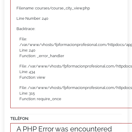
Filename: courses/course_city_view.php
Line Number: 240
Backtrace:
File:
/var/www/vhosts/fpformacionprofesional.com/httpdocs/appl
Line: 240
Function: _error_handler
File: /var/www/vhosts/fpformacionprofesional.com/httpdocs
Line: 434
Function: view
File: /var/www/vhosts/fpformacionprofesional.com/httpdoc
Line: 315
Function: require_once
TELÈFON:
A PHP Error was encountered