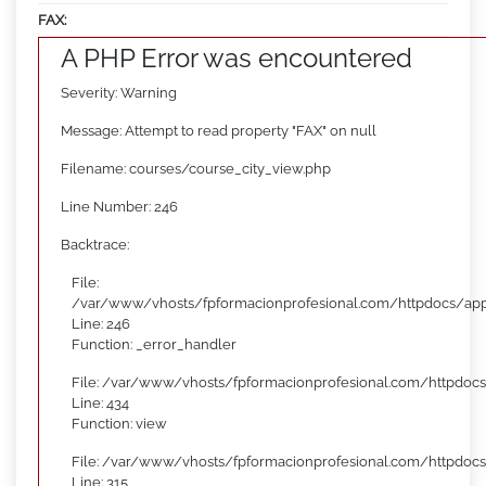
FAX:
A PHP Error was encountered
Severity: Warning
Message: Attempt to read property "FAX" on null
Filename: courses/course_city_view.php
Line Number: 246
Backtrace:
File:
/var/www/vhosts/fpformacionprofesional.com/httpdocs/appl
Line: 246
Function: _error_handler
File: /var/www/vhosts/fpformacionprofesional.com/httpdocs
Line: 434
Function: view
File: /var/www/vhosts/fpformacionprofesional.com/httpdoc
Line: 315