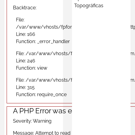
Topográficas
Backtrace:
File:
/var/www/vhosts/fpformacionprofesional.com/http
Line: 166
Function: _error_handler
File: /var/www/vhosts/fpformacionprofesional.com
Line: 246
Function: view
File: /var/www/vhosts/fpformacionprofesional.com
Line: 315
Function: require_once
A PHP Error was encountered
Severity: Warning
Message: Attempt to read property "photo" on null