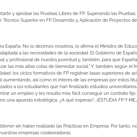
tarte y aprobar las Pruebas Libres de FP. Superando las Pruebas 
de Técnico Superior en FP Desarrollo y Aplicación de Proyectos de
a España. No lo decimos nosotros, lo afirma el Ministro de Educa
 adaptada a las necesidades de la sociedad. El Gobierno de Españ
nal y profesional de nuestra juventud y, también, para que Españ
r las más altas cotas de bienestar social." Y, también según el M
dad: los ciclos formativos de FP registran tasas superiores de ac
 aumentando, así como el interés de las empresas por estos titu
izados a los estudiantes que han finalizado estudios universitario
ar un empleo y les resulta más fácil conseguir un contrato fijo.
como una apuesta estratégica. ¿A qué esperas?...¡ESTUDIA FP Y M
btener sin haber realizado las Prácticas en Empresa. Por tanto, n
n nuestras empresas colaboradoras.