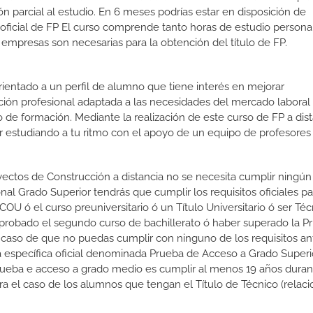
n parcial al estudio. En 6 meses podrías estar en disposición de
o oficial de FP El curso comprende tanto horas de estudio person
 empresas son necesarias para la obtención del título de FP.
orientado a un perfil de alumno que tiene interés en mejorar
ción profesional adaptada a las necesidades del mercado laboral
 de formación. Mediante la realización de este curso de FP a dist
or estudiando a tu ritmo con el apoyo de un equipo de profesores
yectos de Construcción a distancia no se necesita cumplir ningún 
l Grado Superior tendrás que cumplir los requisitos oficiales par
COU ó el curso preuniversitario ó un Título Universitario ó ser Té
er aprobado el segundo curso de bachillerato ó haber superado la 
 caso de que no puedas cumplir con ninguno de los requisitos an
 específica oficial denominada Prueba de Acceso a Grado Superio
prueba e acceso a grado medio es cumplir al menos 19 años duran
ra el caso de los alumnos que tengan el Título de Técnico (relac