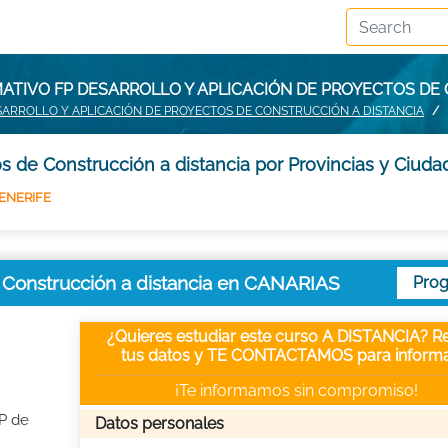
ATIVO FP DESARROLLO Y APLICACIÓN DE PROYECTOS DE
SARROLLO Y APLICACIÓN DE PROYECTOS DE CONSTRUCCIÓN A DISTANCIA
s de Construcción a distancia por Provincias y Ciuda
ENERIFE
e Construcción a distancia en CANARIAS
Pro
¿Quieres estudiar este curso A DISTANCIA? Re
tus datos y TE CONTACTAMOS para informa
¡Te informamos sin compromiso!
FP de
Datos personales