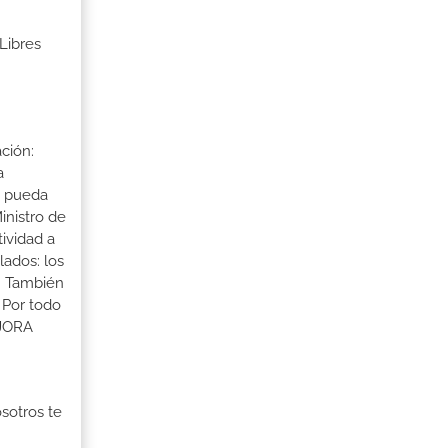
Libres
ción:
a
a pueda
inistro de
tividad a
lados: los
s. También
 Por todo
EJORA
osotros te