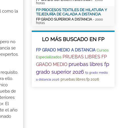
horas
FP PROCESOS TEXTILES DE HILATURA Y
al como la
TEJEDURÍA DE CALADA A DISTANCIA
FP GRADO SUPERIOR A DISTANCIA
- 2000
horas
LO MÁS BUSCADO EN FP
 pero no
ancia se
FP GRADO MEDIO A DISTANCIA
Cursos
 expertos.
PRUEBAS LIBRES FP
Especializados
pruebas libres fp
GRADO MEDIO
grado superior 2026
requisito.
fp grado medio
a ello.
pruebas libres fp 2026
a distancia 2026
cnico
Prueba de
teriores
r. El
te el año
ionado