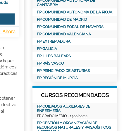
FP COMUNIDAD AUTÓNOMA DE
es de
CANTABRIA
FP COMUNIDAD AUTÓNOMA DE LA RIOJA
FP COMUNIDAD DE MADRID
FP COMUNIDAD FORAL DE NAVARRA
r Ahora
FP COMUNIDAD VALENCIANA
FP EXTREMADURA
 en
FP GALICIA
de
FP ILLES BALEARS
ada por
FP PAÍS VASCO
adémicos
FP PRINCIPADO DE ASTURIAS
prácticas
FP REGIÓN DE MURCIA
CURSOS RECOMENDADOS
 obtener
o lectivo
FP CUIDADOS AUXILIARES DE
ENFERMERÍA
al
FP GRADO MEDIO
- 1400 horas
FP GESTIÓN Y ORGANIZACIÓN DE
RECURSOS NATURALES Y PAISAJÍSTICOS