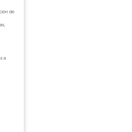
ción de
as,
s a