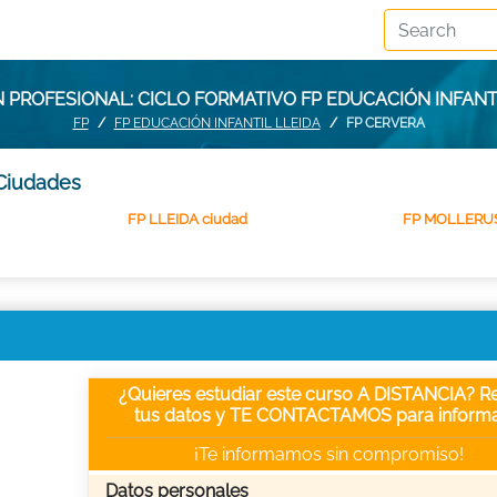
 PROFESIONAL: CICLO FORMATIVO FP EDUCACIÓN INFANT
FP
FP EDUCACIÓN INFANTIL LLEIDA
FP CERVERA
 Ciudades
FP LLEIDA ciudad
FP MOLLERU
¿Quieres estudiar este curso A DISTANCIA? Re
tus datos y TE CONTACTAMOS para informa
¡Te informamos sin compromiso!
Datos personales