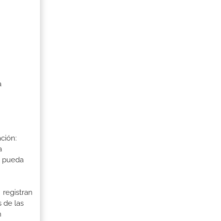
a
ción:
a
a pueda
 registran
 de las
n