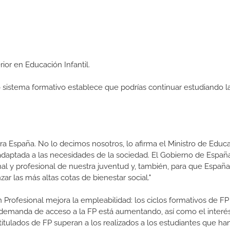
rior en Educación Infantil.
ro sistema formativo establece que podrías continuar estudiando l
a España. No lo decimos nosotros, lo afirma el Ministro de Educa
 adaptada a las necesidades de la sociedad. El Gobierno de Españ
nal y profesional de nuestra juventud y, también, para que Españ
r las más altas cotas de bienestar social."
 Profesional mejora la empleabilidad: los ciclos formativos de FP
a demanda de acceso a la FP está aumentando, así como el interés
 titulados de FP superan a los realizados a los estudiantes que ha