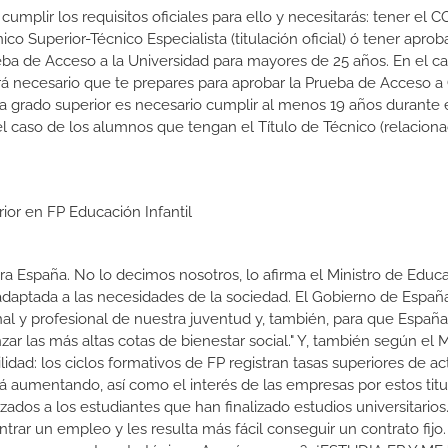
cumplir los requisitos oficiales para ello y necesitarás: tener el C
nico Superior-Técnico Especialista (titulación oficial) ó tener aprob
ba de Acceso a la Universidad para mayores de 25 años. En el c
rá necesario que te prepares para aprobar la Prueba de Acceso a
 a grado superior es necesario cumplir al menos 19 años durante 
l caso de los alumnos que tengan el Título de Técnico (relacion
ior en FP Educación Infantil
a España. No lo decimos nosotros, lo afirma el Ministro de Educa
 adaptada a las necesidades de la sociedad. El Gobierno de Españ
nal y profesional de nuestra juventud y, también, para que Españ
r las más altas cotas de bienestar social." Y, también según el M
dad: los ciclos formativos de FP registran tasas superiores de ac
 aumentando, así como el interés de las empresas por estos titu
izados a los estudiantes que han finalizado estudios universitario
ar un empleo y les resulta más fácil conseguir un contrato fijo.