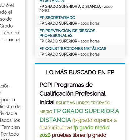
A DISTANCIA
OU ó el
FP GRADO SUPERIOR A DISTANCIA
- 2000
horas
ado el
FP SECRETARIADO
aso de
FP GRADO SUPERIOR
- 2000 horas
 Grado
FP PREVENCIÓN DE RIESGOS
el año en
PROFESIONALES
ado con el
FP GRADO SUPERIOR
- 2000 horas
FP CONSTRUCCIONES METÁLICAS
FP GRADO SUPERIOR
- 2000 horas
LO MÁS BUSCADO EN FP
PCPI Programas de
ción:
Cualificación Profesional
a
a pueda
Inicial
PRUEBAS LIBRES FP GRADO
inistro de
FP GRADO SUPERIOR A
MEDIO
tividad a
DISTANCIA
fp grado superior a
lados: los
s. También
distancia 2026
fp grado medio
 Por todo
2026
pruebas libres fp grado