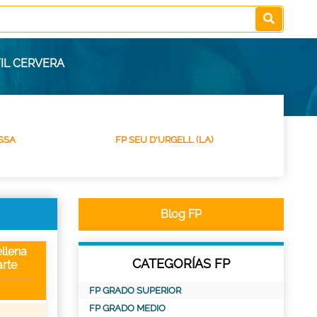
IL CERVERA
SSA
FP SEU D'URGELL (LA)
Blog FP
llena
CATEGORÍAS FP
rte
FP GRADO SUPERIOR
FP GRADO MEDIO