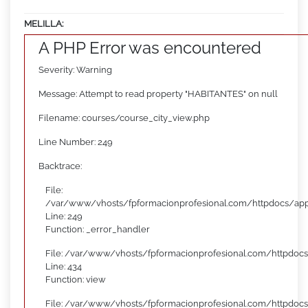
MELILLA:
A PHP Error was encountered
Severity: Warning
Message: Attempt to read property "HABITANTES" on null
Filename: courses/course_city_view.php
Line Number: 249
Backtrace:
File:
/var/www/vhosts/fpformacionprofesional.com/httpdocs/appl
Line: 249
Function: _error_handler
File: /var/www/vhosts/fpformacionprofesional.com/httpdocs
Line: 434
Function: view
File: /var/www/vhosts/fpformacionprofesional.com/httpdoc