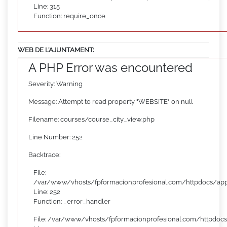
Line: 315
Function: require_once
WEB DE L’AJUNTAMENT:
A PHP Error was encountered
Severity: Warning
Message: Attempt to read property "WEBSITE" on null
Filename: courses/course_city_view.php
Line Number: 252
Backtrace:
File:
/var/www/vhosts/fpformacionprofesional.com/httpdocs/appl
Line: 252
Function: _error_handler
File: /var/www/vhosts/fpformacionprofesional.com/httpdocs