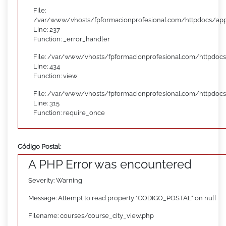
File:
/var/www/vhosts/fpformacionprofesional.com/httpdocs/appl
Line: 237
Function: _error_handler
File: /var/www/vhosts/fpformacionprofesional.com/httpdocs
Line: 434
Function: view
File: /var/www/vhosts/fpformacionprofesional.com/httpdoc
Line: 315
Function: require_once
Código Postal:
A PHP Error was encountered
Severity: Warning
Message: Attempt to read property "CODIGO_POSTAL" on null
Filename: courses/course_city_view.php