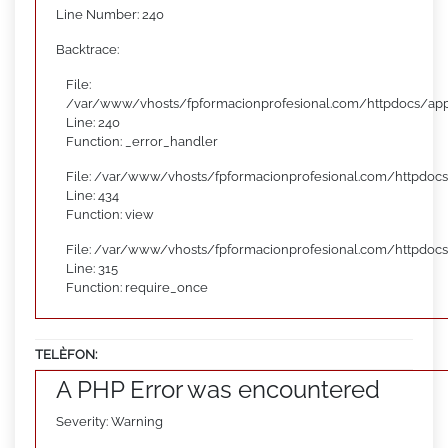
Line Number: 240
Backtrace:
File:
/var/www/vhosts/fpformacionprofesional.com/httpdocs/appl
Line: 240
Function: _error_handler
File: /var/www/vhosts/fpformacionprofesional.com/httpdocs
Line: 434
Function: view
File: /var/www/vhosts/fpformacionprofesional.com/httpdoc
Line: 315
Function: require_once
TELÈFON:
A PHP Error was encountered
Severity: Warning