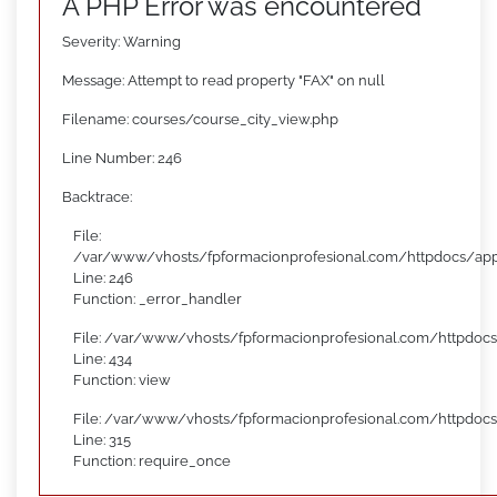
A PHP Error was encountered
Severity: Warning
Message: Attempt to read property "FAX" on null
Filename: courses/course_city_view.php
Line Number: 246
Backtrace:
File:
/var/www/vhosts/fpformacionprofesional.com/httpdocs/appl
Line: 246
Function: _error_handler
File: /var/www/vhosts/fpformacionprofesional.com/httpdocs
Line: 434
Function: view
File: /var/www/vhosts/fpformacionprofesional.com/httpdoc
Line: 315
Function: require_once