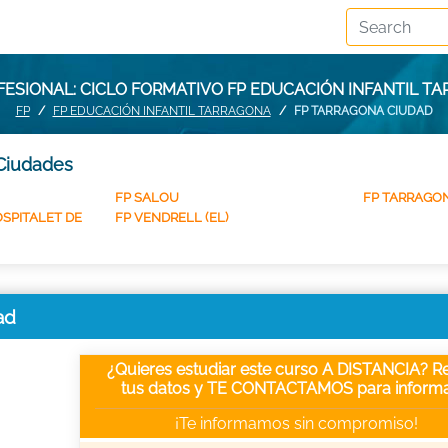
ESIONAL: CICLO FORMATIVO FP EDUCACIÓN INFANTIL T
FP
FP EDUCACIÓN INFANTIL TARRAGONA
FP TARRAGONA CIUDAD
 Ciudades
FP SALOU
FP TARRAGON
OSPITALET DE
FP VENDRELL (EL)
ad
¿Quieres estudiar este curso A DISTANCIA? Re
tus datos y TE CONTACTAMOS para informa
¡Te informamos sin compromiso!