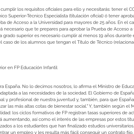
cumplir los requisitos oficiales para ello y necesitarás: tener el C
nico Superior-Técnico Especialista (titulación oficial) ó tener aprob
ba de Acceso a la Universidad para mayores de 25 años. En el c
rá necesario que te prepares para aprobar la Prueba de Acceso a
 a grado superior es necesario cumplir al menos 19 años durante 
l caso de los alumnos que tengan el Título de Técnico (relacion
ior en FP Educación Infantil
a España. No lo decimos nosotros, lo afirma el Ministro de Educa
 adaptada a las necesidades de la sociedad. El Gobierno de Españ
nal y profesional de nuestra juventud y, también, para que Españ
r las más altas cotas de bienestar social." Y, también según el M
dad: los ciclos formativos de FP registran tasas superiores de ac
 aumentando, así como el interés de las empresas por estos titu
izados a los estudiantes que han finalizado estudios universitario
ar un empleo y les resulta más fácil conseguir un contrato fijo.