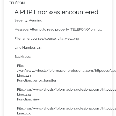
TELÈFON:
A PHP Error was encountered
Severity: Warning
Message: Attempt to read property "TELEFONO" on null
Filename: courses/course_city_view.php
Line Number: 243
Backtrace:
File:
/var/www/vhosts/fpformacionprofesional.com/httpdocs/appl
Line: 243
Function: _error_handler
File: /var/www/vhosts/fpformacionprofesional.com/httpdocs
Line: 434
Function: view
File: /var/www/vhosts/fpformacionprofesional.com/httpdoc
Line: 315