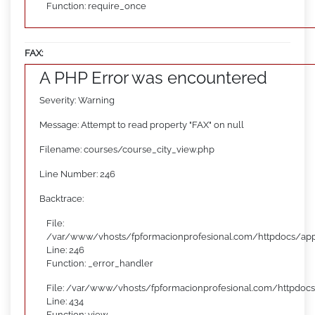
Function: require_once
FAX:
A PHP Error was encountered
Severity: Warning
Message: Attempt to read property "FAX" on null
Filename: courses/course_city_view.php
Line Number: 246
Backtrace:
File:
/var/www/vhosts/fpformacionprofesional.com/httpdocs/appl
Line: 246
Function: _error_handler
File: /var/www/vhosts/fpformacionprofesional.com/httpdocs
Line: 434
Function: view