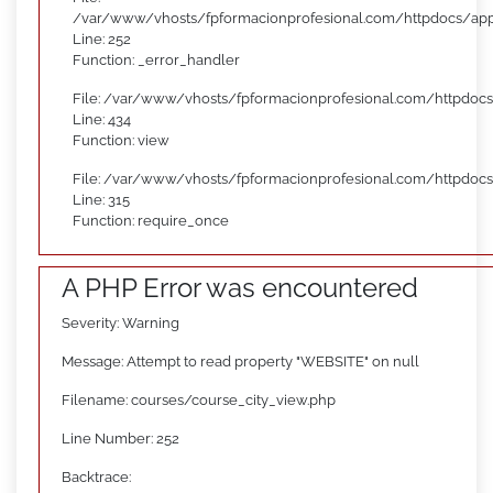
/var/www/vhosts/fpformacionprofesional.com/httpdocs/appl
Line: 252
Function: _error_handler
File: /var/www/vhosts/fpformacionprofesional.com/httpdocs
Line: 434
Function: view
File: /var/www/vhosts/fpformacionprofesional.com/httpdoc
Line: 315
Function: require_once
A PHP Error was encountered
Severity: Warning
Message: Attempt to read property "WEBSITE" on null
Filename: courses/course_city_view.php
Line Number: 252
Backtrace: