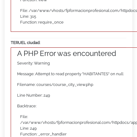
File: /var/www/vhosts/fpformacionprofesional.com/httpdoc
Line: 315
Function: require_once
TERUEL ciudad:
A PHP Error was encountered
Severity: Warning
Message: Attempt to read property "HABITANTES" on null
Filename: courses/course_city_view.php
Line Number: 249
Backtrace:
File:
/var/www/vhosts/fpformacionprofesional.com/httpdocs/appl
Line: 249
Function: _error_handler