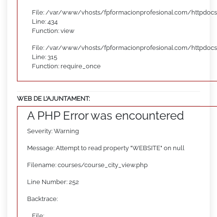
File: /var/www/vhosts/fpformacionprofesional.com/httpdocs
Line: 434
Function: view
File: /var/www/vhosts/fpformacionprofesional.com/httpdoc
Line: 315
Function: require_once
WEB DE L’AJUNTAMENT:
A PHP Error was encountered
Severity: Warning
Message: Attempt to read property "WEBSITE" on null
Filename: courses/course_city_view.php
Line Number: 252
Backtrace:
File: